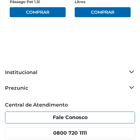
Pêssego Pet 1.5l
Litros
Institucional
Sobre o Prezunic
Prezunic
Grupo Cencosud
Trabalhe conosco
Blog Prezunic
Central de Atendimento
Política de Privacidade
Código de Ética
Portal do fornecedor
Encartes
Fale Conosco
Nossas lojas
App Prezunic
Cencosud Media
Clube Prezunic
0800 720 1111
Receitas