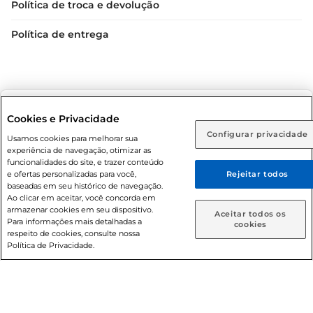
Política de troca e devolução
Política de entrega
Selecione sua região:
Cookies e Privacidade
Configurar privacidade
Rio de Janeiro (RJ)
Goiás (GO)
Usamos cookies para melhorar sua
Condições gerais: Em caso de divergência de valores, o
experiência de navegação, otimizar as
valor válido é o do carrinho de compras. Fotos ilustrativas.
Ou
funcionalidades do site, e trazer conteúdo
e ofertas personalizadas para você,
Rejeitar todos
Compras sujeitas a confirmação de estoque. Compras
Caso queira comprar online, informe como deseja receber
baseadas em seu histórico de navegação.
podem ser canceladas em caso de suspeita de fraude. A fim
suas compras:
Ao clicar em aceitar, você concorda em
de garantir o acesso de um maior número de clientes as
armazenar cookies em seu dispositivo.
Aceitar todos os
nossas promoções, a compra de produtos com preços
Para informações mais detalhadas a
Entrega em casa
Retire em Loja
cookies
respeito de cookies, consulte nossa
promocionais poderá ter sua quantidade limitada por
Política de Privacidade.
cliente. Os preços, ofertas e condições são exclusivos para
o e-commerce e válidos durante o dia de hoje, podendo
sofrer alterações sem prévia notificação. Proibida a venda
de bebidas alcoólicas para menores de 18 anos, conforme
Lei n.º 8069/90, art. 81, inciso II (Estatuto da Criança e do