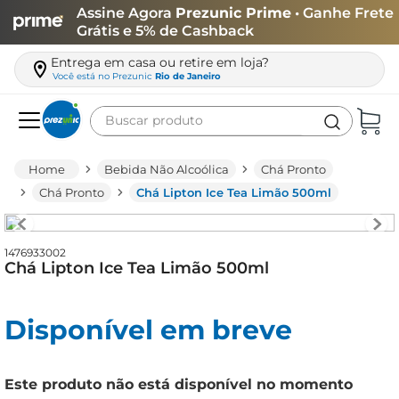
Assine Agora
Prezunic Prime
• Ganhe Frete
Grátis e 5% de Cashback
Entrega em casa ou retire em loja?
Você está no
Prezunic
Rio de Janeiro
Buscar produto
Termos mais buscados
Bebida Não Alcoólica
Chá Pronto
carne
Chá Pronto
Chá Lipton Ice Tea Limão 500ml
leite
café
1476933002
Chá Lipton Ice Tea Limão 500ml
queijo
azeite
Disponível em breve
biscoito
arroz
Este produto não está disponível no momento