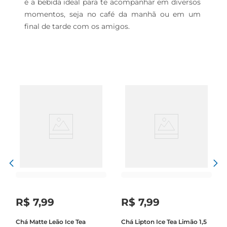
é a bebida ideal para te acompanhar em diversos 
momentos, seja no café da manhã ou em um 
final de tarde com os amigos.
R$
7
,
99
R$
7
,
99
Chá Matte Leão Ice Tea
Chá Lipton Ice Tea Limão 1,5