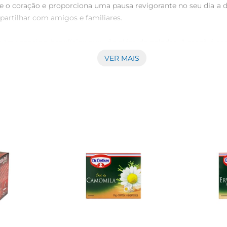
 o coração e proporciona uma pausa revigorante no seu dia a di
tilhar com amigos e familiares.

 traz consigo benefícios que vão além do paladar. A maçã é con
seu potencial para aquecer o corpo. Essa combinação não só a
VER MAIS
a ferver água e adicionar um sachê na sua xícara. Deixe em in
aromática e saborosa, pronta para ser saboreada. É uma opção 
mais frios, ou gelado, como umarefrescante alternativa nos di
. Experimente adicionar um pouco de mel ou limão para personali
u frias