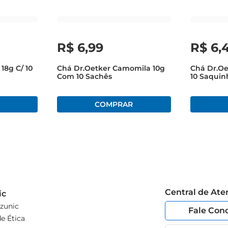
R$
6
,
99
R$
6
,
18g C/ 10
Chá Dr.Oetker Camomila 10g
Chá Dr.O
Com 10 Sachês
10 Saquin
Central de At
ic
zunic
Fale Con
e Ética