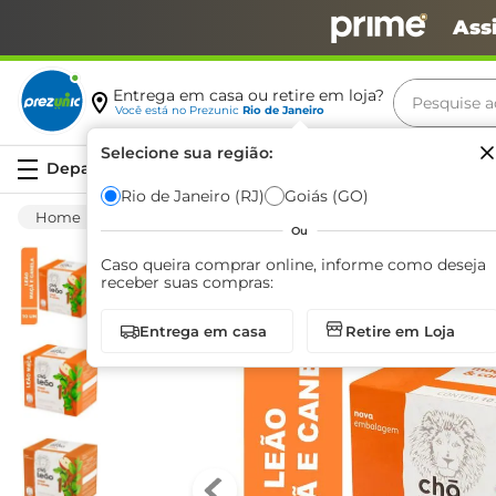
Ass
Pesquise aq
Entrega em casa ou retire em loja?
Você está no
Prezunic
Rio de Janeiro
Termos m
Selecione sua região:
Serviços
carne
Rio de Janeiro (RJ)
Goiás (GO)
Mercearia
Matinal
Chá
Chá Leão M
leite
Ou
café
Caso queira comprar online, informe como deseja
receber suas compras:
queijo
Entrega em casa
Retire em Loja
arroz
azeite
biscoit
cerveja
iogurte