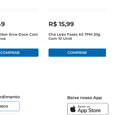
49
R$
15
,
99
etker Erva-Doce Com
Chá Leão Fases Xô TPM 20g
hos
Com 10 Unid
endimento
Baixe nosso App
osco