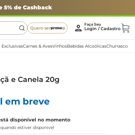
 e 5% de Cashback
Quero ser
 Exclusivas
Carnes & Aves
Vinhos
Bebidas Alcoólicas
Churrasco
çã e Canela 20g
l em breve
está disponível no momento
uando estiver disponível