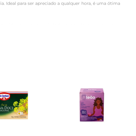
a. Ideal para ser apreciado a qualquer hora, é uma ótima 
hecida por suas propriedades antioxidantes, enquanto a 
grada ao gosto, mas também contribui para o bemestar, 
fusão por alguns minutos, permitindo que os sabores se 
prática para quem tem uma rotina agitada, mas não abre 
as quentes. Além disso, é uma excelente base para criar 
zar ainda mais o seu sabor.
