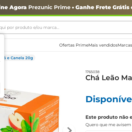
ine Agora
Prezunic Prime
• Ganhe Frete Grátis
ui por produto e/ou marca...
ais buscados
Ofertas Prime
Mais vendidos
Marcas
açã e Canela 20g
1765038
Chá Leão Ma
Disponíve
o
Este produto não 
Quero que me avisem q