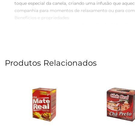
toque especial da canela, criando uma infusão que aquece
companhia para momentos de relaxamento ou para compar
Benefícios e propriedades  

Além do sabor inconfundível, o Chá Leão Maçã/Canelinha
canela é valorizada por suas qualidades digestivas e 
tornando cada xícara uma escolha saudável.

Preparo simples e prático  

Preparar o Chá Leão Maçã/Canelinha é muito fácil. Bast
Produtos Relacionados
misturem e se intensifiquem. O resultado é uma bebida 
mão de um momento especial.

Versatilidade de consumo  

Este chá pode ser apreciado quente, ideal para os dias 
drinks e coquetéis, trazendo um novo ar às suas receitas
Especificações do produto  

Quantidade: 10 sachês  

 Peso: 20g por sachê  

 Sabor: Maçã e canela  

 Tipo de uso: Infusão para consumo em bebidas quentes o