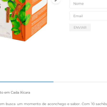
igiênico
ENVIAR
to em Cada Xícara

quem busca um momento de aconchego e sabor. Com 10 sachês