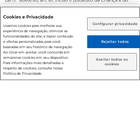
Lei n.º 8069/90, art. 81, inciso II (Estatuto da Criança e do
Adolescente). Preços e condições exclusivos para o
www.prezunic.com.br
, podendo sofrer alterações sem aviso
Selecione sua região:
Cookies e Privacidade
prévio. O valor mínimo para as compras on-line é de R$
Configurar privacidade
Rio de Janeiro (RJ)
Goiás (GO)
Usamos cookies para melhorar sua
80,00.
experiência de navegação, otimizar as
Ou
funcionalidades do site, e trazer conteúdo
e ofertas personalizadas para você,
Rejeitar todos
Caso queira comprar online, informe como deseja receber
baseadas em seu histórico de navegação.
suas compras:
Ao clicar em aceitar, você concorda em
armazenar cookies em seu dispositivo.
© 2026 Copyright. Todos os direitos
Aceitar todos os
Para informações mais detalhadas a
Entrega em casa
Retire em Loja
cookies
reservados Prezunic.
respeito de cookies, consulte nossa
Política de Privacidade.
Cencosud Brasil Comercial SA.CNPJ sob n° 39.346.861/0350-
38 . Sediada na Av. das Nações Unidas, 12.995, 21º andar, CEP:
04.578-000, Bairro Brooklin Paulista, na cidade de São Paulo
- SP.