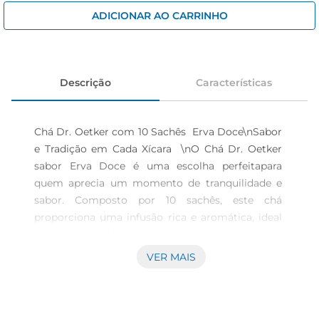
iogurte
ADICIONAR AO CARRINHO
papel higiênico
cerveja
Descrição
Características
Chá Dr. Oetker com 10 Sachês  Erva Doce\nSabor 
e Tradição em Cada Xícara  \nO Chá Dr. Oetker 
sabor Erva Doce é uma escolha perfeitapara 
quem aprecia um momento de tranquilidade e 
sabor. Composto por 10 sachês, este chá 
proporciona uma infusão rica e aromática, ideal 
para ser degustado a qualquer hora do dia. A erva 
doce é conhecida por suas propriedades 
VER MAIS
calmantes e digestivas, tornando cada xícara não 
apenas um prazer, mas também uma opção 
saudável para o seu dia a dia.\nQualidade e 