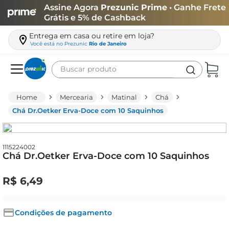
Assine Agora
Prezunic Prime
• Ganhe Frete
Grátis e 5% de Cashback
Entrega em casa ou retire em loja?
Você está no
Prezunic
Rio de Janeiro
Buscar produto
Termos mais buscados
Mercearia
Matinal
Chá
carne
Chá Dr.Oetker Erva-Doce com 10 Saquinhos
leite
café
1115224002
Chá Dr.Oetker Erva-Doce com 10 Saquinhos
queijo
biscoito
R$
6
,
49
azeite
arroz
Condições de pagamento