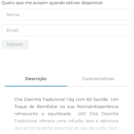
iogurte
Quero que me avisem quando estiver disponível
papel higiênico
cerveja
ENVIAR
Descrição
Características
Chá Desinhá Tradicional 1.5g com 60 Sachês  Um 
Toque de BemEstar na sua Rotina\nExperiência 
refrescante e equilibrada  \nO Chá Desinhá 
Tradicional oferece uma infusão leve e deliciosa 
que se torna parte essencial do seu dia a dia. Com 