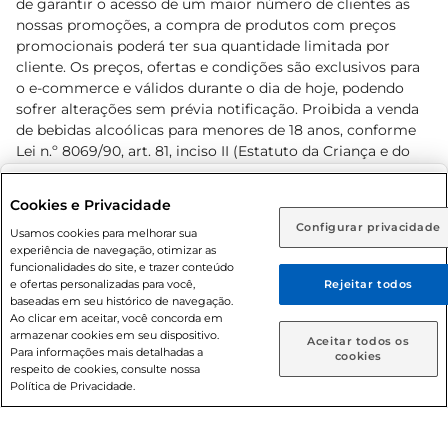
de garantir o acesso de um maior número de clientes as
nossas promoções, a compra de produtos com preços
promocionais poderá ter sua quantidade limitada por
cliente. Os preços, ofertas e condições são exclusivos para
o e-commerce e válidos durante o dia de hoje, podendo
sofrer alterações sem prévia notificação. Proibida a venda
de bebidas alcoólicas para menores de 18 anos, conforme
Lei n.º 8069/90, art. 81, inciso II (Estatuto da Criança e do
Adolescente). Preços e condições exclusivos para o
www.prezunic.com.br
, podendo sofrer alterações sem aviso
Selecione sua região:
Cookies e Privacidade
prévio. O valor mínimo para as compras on-line é de R$
Configurar privacidade
Rio de Janeiro (RJ)
Goiás (GO)
Usamos cookies para melhorar sua
80,00.
experiência de navegação, otimizar as
Ou
funcionalidades do site, e trazer conteúdo
e ofertas personalizadas para você,
Rejeitar todos
Caso queira comprar online, informe como deseja receber
baseadas em seu histórico de navegação.
suas compras:
Ao clicar em aceitar, você concorda em
armazenar cookies em seu dispositivo.
© 2026 Copyright. Todos os direitos
Aceitar todos os
Para informações mais detalhadas a
Entrega em casa
Retire em Loja
cookies
reservados Prezunic.
respeito de cookies, consulte nossa
Política de Privacidade.