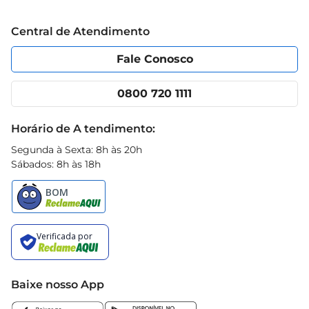
Grupo Cencosud
Trabalhe conosco
Blog Prezunic
Central de Atendimento
Política de Privacidade
Código de Ética
Portal do fornecedor
Encartes
Fale Conosco
Nossas lojas
App Prezunic
Cencosud Media
Clube Prezunic
0800 720 1111
Receitas
Black Friday
Horário de A tendimento:
Segunda à Sexta: 8h às 20h
Sábados: 8h às 18h
Baixe nosso App