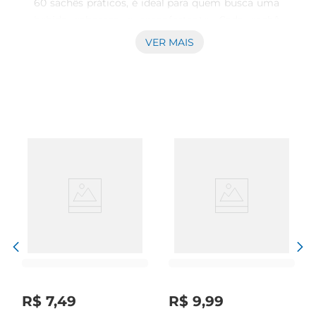
60 sachês práticos, é ideal para quem busca uma 
bebida saborosa e reconfortante. Cada sachê 
contém 1.5g do blend cuidadosamente 
VER MAIS
selecionado para proporcionar ummomento 
especial a qualquer hora, seja para relaxar ou 
acompanhar um lanche.\nIngredientes que fazem 
a diferença  \nProduzido pela marca Desincha, 
este chá é a escolha perfeita para quem aprecia 
qualidade e um toque natural. Os ingredientes 
são pensados para auxiliar em um estilo de vida 
equilibrado, agregando sabor e bemestar às suas 
refeições. Uma xícara deste chá pode ser o aliado 
que vocêprecisa para momentos de pausa e 
apreciação.\nPraticidade e qualidade em cada 
sachê  \nOs sachês do Chá Desinhá são feitos 
para facilitar o preparo, garantindo que você 
tenha sempre à mão uma opção refrescante. 
Acomodados de forma prática, eles preservam a 
R$
7
,
49
R$
9
,
99
frescura e o aroma característico do chá, 