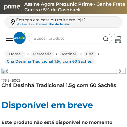
Assine Agora
Prezunic Prime
• Ganhe Frete
Grátis e 5% de Cashback
Entrega em casa ou retire em loja?
Você está no
Prezunic
Rio de Janeiro
Buscar produto
Termos mais buscados
Mercearia
Matinal
Chá
carne
Chá Desinhá Tradicional 1.5g com 60 Sachês
leite
café
1761345002
Chá Desinhá Tradicional 1.5g com 60 Sachês
queijo
arroz
Disponível em breve
biscoito
azeite
Este produto não está disponível no momento