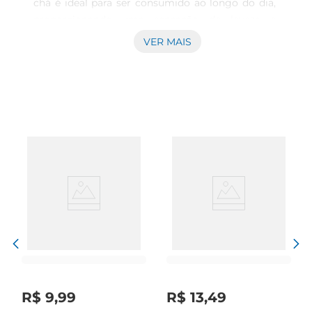
chá é ideal para ser consumido ao longo do dia, 
proporcionando uma sensação de leveza e 
bemestar. A marca Desincha é reconhecida pela 
VER MAIS
qualidade de seus produtos, trazendo uma 
combinação de ervas que auxiliam no seu dia a 
dia.\nMistura balanceada para diferentes 
momentos O chá foi cuidadosamenteelaborado 
para atender às necessidades de bemestar 
durante o dia e a noite. Sua fórmula contém 
ingredientes cuidadosamente selecionados que 
colaboram com a sensação de relaxamento e 
uma boa digestão. É uma excelente escolha para 
quem deseja incluir em sua rotina um momento 
de cuidado pessoal, seja pela manhã ou à 
noite.\nSabor e praticidade em cada sachê Com 
sachês práticos, o preparo do Chá Desinhá é 
simples e rápido. Basta mergulhar um sachê em 
água quente e aguardar alguns minutos para 
R$
9
,
99
R$
13
,
49
desfrutar de uma bebida agradávele revigorante. 