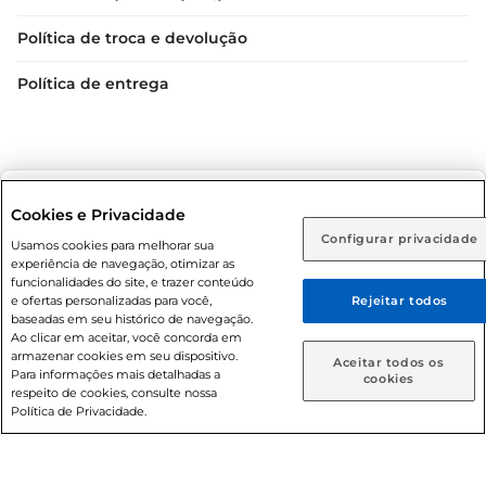
Política de troca e devolução
Política de entrega
Selecione sua região:
Cookies e Privacidade
Configurar privacidade
Rio de Janeiro (RJ)
Goiás (GO)
Usamos cookies para melhorar sua
Condições gerais: Em caso de divergência de valores, o
experiência de navegação, otimizar as
valor válido é o do carrinho de compras. Fotos ilustrativas.
Ou
funcionalidades do site, e trazer conteúdo
e ofertas personalizadas para você,
Rejeitar todos
Compras sujeitas a confirmação de estoque. Compras
Caso queira comprar online, informe como deseja receber
baseadas em seu histórico de navegação.
podem ser canceladas em caso de suspeita de fraude. A fim
suas compras:
Ao clicar em aceitar, você concorda em
de garantir o acesso de um maior número de clientes as
armazenar cookies em seu dispositivo.
Aceitar todos os
nossas promoções, a compra de produtos com preços
Para informações mais detalhadas a
Entrega em casa
Retire em Loja
cookies
respeito de cookies, consulte nossa
promocionais poderá ter sua quantidade limitada por
Política de Privacidade.
cliente. Os preços, ofertas e condições são exclusivos para
o e-commerce e válidos durante o dia de hoje, podendo
sofrer alterações sem prévia notificação. Proibida a venda