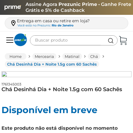
Assine Agora
Prezunic Prime
• Ganhe Frete
Grátis e 5% de Cashback
Entrega em casa ou retire em loja?
Você está no
Prezunic
Rio de Janeiro
Buscar produto
Termos mais buscados
Mercearia
Matinal
Chá
carne
Chá Desinhá Dia + Noite 1.5g com 60 Sachês
leite
café
1761345003
Chá Desinhá Dia + Noite 1.5g com 60 Sachês
queijo
azeite
Disponível em breve
biscoito
arroz
Este produto não está disponível no momento