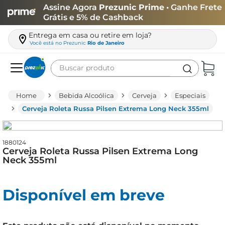
Assine Agora
Prezunic Prime
• Ganhe Frete
Grátis e 5% de Cashback
Entrega em casa ou retire em loja?
Você está no
Prezunic
Rio de Janeiro
Buscar produto
Termos mais buscados
Bebida Alcoólica
Cerveja
Especiais
carne
Cerveja Roleta Russa Pilsen Extrema Long Neck 355ml
leite
café
1880124
Cerveja Roleta Russa Pilsen Extrema Long
queijo
Neck 355ml
biscoito
Disponível em breve
azeite
arroz