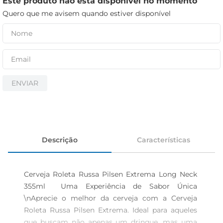
Este produto não está disponível no momento
iogurte
Quero que me avisem quando estiver disponível
papel higiênico
cerveja
ENVIAR
Descrição
Características
Cerveja Roleta Russa Pilsen Extrema Long Neck 
355ml  Uma Experiência de Sabor Única 
\nAprecie o melhor da cerveja com a Cerveja 
Roleta Russa Pilsen Extrema. Ideal para aqueles 
que buscam não apenas um drinque, mas uma 