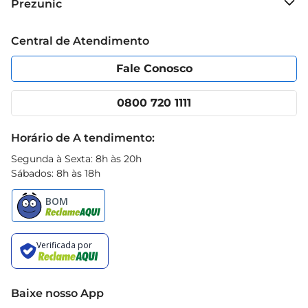
Prezunic
Grupo Cencosud
Trabalhe conosco
Blog Prezunic
Central de Atendimento
Política de Privacidade
Código de Ética
Portal do fornecedor
Encartes
Fale Conosco
Nossas lojas
App Prezunic
Cencosud Media
Clube Prezunic
0800 720 1111
Receitas
Black Friday
Horário de A tendimento:
Segunda à Sexta: 8h às 20h
Sábados: 8h às 18h
Baixe nosso App