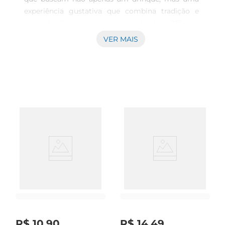
experiência gustativa que combina tradição e 
inovação. Sua embalagem Long Neck de 355ml é 
perfeita para ser desfrutada em diferentes 
VER MAIS
momentos, seja em um encontro com amigos 
ou em uma ocasião especial.\nSabor e qualidade 
em cada gole \nA Roleta Russa Pilsen Extrema se 
destaca na categoria de cervejas especiais por 
seu sabor equilibrado e refrescante, ideal para 
aquecer o clima de confraternizações e festas. 
Com um perfil que reúne notas de malte e um 
leve toque de amargor, ela é perfeita para quem 
busca uma cerveja de qualidade superior que não 
comprometa o paladar. \nUma escolha versátil 
\nEssa cerveja é uma excelente opção para 
harmonizar com diferentes pratos, desde 
petiscos variados até refeições mais elaboradas. 
Sua leveza e frescor fazem dela uma escolha 
prática, permitindo que a Cerveja Roleta Russa 
R$
10
,
90
R$
14
,
49