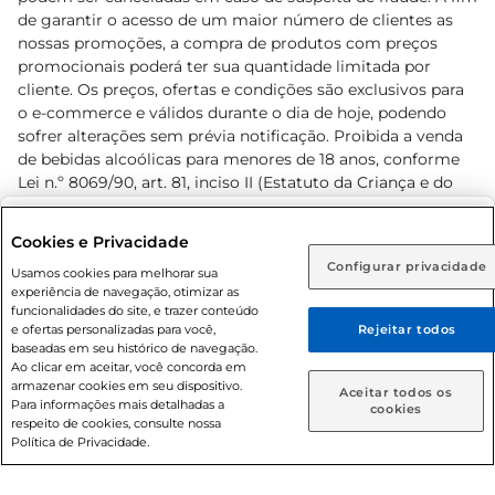
de garantir o acesso de um maior número de clientes as
nossas promoções, a compra de produtos com preços
promocionais poderá ter sua quantidade limitada por
cliente. Os preços, ofertas e condições são exclusivos para
o e-commerce e válidos durante o dia de hoje, podendo
sofrer alterações sem prévia notificação. Proibida a venda
de bebidas alcoólicas para menores de 18 anos, conforme
Lei n.º 8069/90, art. 81, inciso II (Estatuto da Criança e do
Adolescente). Preços e condições exclusivos para o
www.prezunic.com.br
, podendo sofrer alterações sem aviso
Selecione sua região:
Cookies e Privacidade
prévio. O valor mínimo para as compras on-line é de R$
Configurar privacidade
Rio de Janeiro (RJ)
Goiás (GO)
Usamos cookies para melhorar sua
80,00.
experiência de navegação, otimizar as
Ou
funcionalidades do site, e trazer conteúdo
e ofertas personalizadas para você,
Rejeitar todos
Caso queira comprar online, informe como deseja receber
baseadas em seu histórico de navegação.
suas compras:
Ao clicar em aceitar, você concorda em
armazenar cookies em seu dispositivo.
© 2026 Copyright. Todos os direitos
Aceitar todos os
Para informações mais detalhadas a
Entrega em casa
Retire em Loja
cookies
reservados Prezunic.
respeito de cookies, consulte nossa
Política de Privacidade.