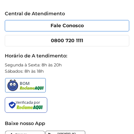
Grupo Cencosud
Trabalhe conosco
Blog Prezunic
Central de Atendimento
Política de Privacidade
Código de Ética
Portal do fornecedor
Encartes
Fale Conosco
Nossas lojas
App Prezunic
Cencosud Media
Clube Prezunic
0800 720 1111
Receitas
Black Friday
Horário de A tendimento:
Segunda à Sexta: 8h às 20h
Sábados: 8h às 18h
Baixe nosso App