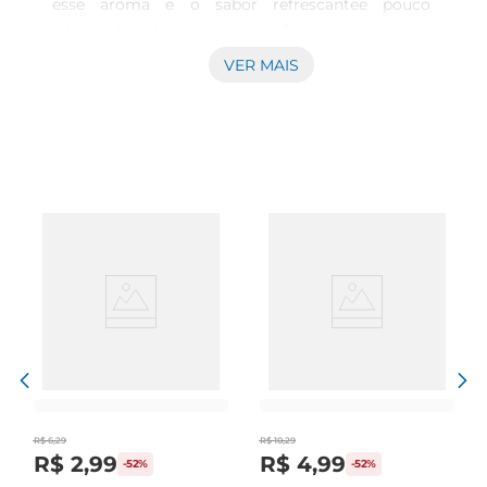
esse aroma e o sabor refrescantee pouco 
adocicado desta cerveja. Experimente com 
saladas temperadas com limão peixes e frutos do 
VER MAIS
mar para harmonizar com este clássico rótulo 
argentino.
R$
6
,
29
R$
10
,
29
R$
2
,
99
R$
4
,
99
-
52%
-
52%