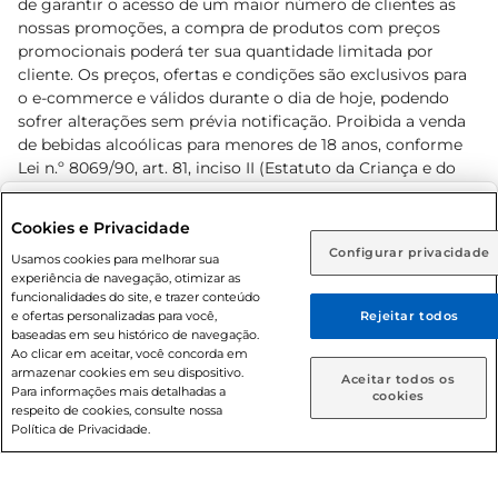
de garantir o acesso de um maior número de clientes as
nossas promoções, a compra de produtos com preços
promocionais poderá ter sua quantidade limitada por
cliente. Os preços, ofertas e condições são exclusivos para
o e-commerce e válidos durante o dia de hoje, podendo
sofrer alterações sem prévia notificação. Proibida a venda
de bebidas alcoólicas para menores de 18 anos, conforme
Lei n.º 8069/90, art. 81, inciso II (Estatuto da Criança e do
Adolescente). Preços e condições exclusivos para o
www.prezunic.com.br
, podendo sofrer alterações sem aviso
Selecione sua região:
Cookies e Privacidade
prévio. O valor mínimo para as compras on-line é de R$
Configurar privacidade
Rio de Janeiro (RJ)
Goiás (GO)
Usamos cookies para melhorar sua
80,00.
experiência de navegação, otimizar as
Ou
funcionalidades do site, e trazer conteúdo
e ofertas personalizadas para você,
Rejeitar todos
Caso queira comprar online, informe como deseja receber
baseadas em seu histórico de navegação.
suas compras:
Ao clicar em aceitar, você concorda em
armazenar cookies em seu dispositivo.
© 2026 Copyright. Todos os direitos
Aceitar todos os
Para informações mais detalhadas a
Entrega em casa
Retire em Loja
cookies
reservados Prezunic.
respeito de cookies, consulte nossa
Política de Privacidade.