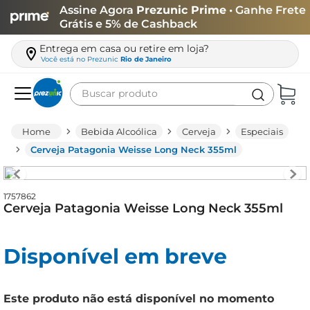
Assine Agora
Prezunic Prime
• Ganhe Frete
Grátis e 5% de Cashback
Entrega em casa ou retire em loja?
Você está no
Prezunic
Rio de Janeiro
Buscar produto
Termos mais buscados
Bebida Alcoólica
Cerveja
Especiais
carne
Cerveja Patagonia Weisse Long Neck 355ml
leite
café
1757862
Cerveja Patagonia Weisse Long Neck 355ml
queijo
biscoito
Disponível em breve
azeite
arroz
Este produto não está disponível no momento