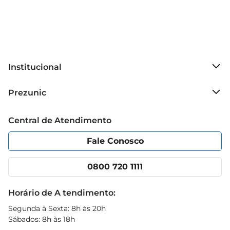
Institucional
Sobre o Prezunic
Prezunic
Grupo Cencosud
Trabalhe conosco
Blog Prezunic
Central de Atendimento
Política de Privacidade
Código de Ética
Portal do fornecedor
Encartes
Fale Conosco
Nossas lojas
App Prezunic
Cencosud Media
Clube Prezunic
0800 720 1111
Receitas
Black Friday
Horário de A tendimento:
Segunda à Sexta: 8h às 20h
Sábados: 8h às 18h