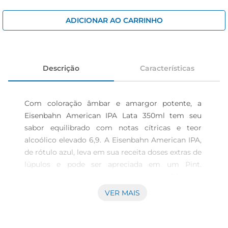
iogurte
papel higiênico
ADICIONAR AO CARRINHO
cerveja
Descrição
Características
Com coloração âmbar e amargor potente, a 
Eisenbahn American IPA Lata 350ml tem seu 
sabor equilibrado com notas cítricas e teor 
alcoólico elevado 6,9. A Eisenbahn American IPA, 
de rótulo azul, leva em sua receita doses extras de 
lúpulos e pode ser apreciada em um Pint. 
Harmonize a sua cerveja American IPA com 
carnes grelhadas, comida mexicana e queijo 
VER MAIS
gorgonzola. Fundada em Blumenau, a Eisenbahn 
é uma cerveja brasileira que tem alma alemã. 
Todas as cervejas produzidas pela nossa fábrica 