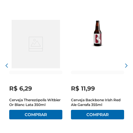
seguem à risca a Lei Alemã da Pureza.
R$
6
,
29
R$
11
,
99
Cerveja Therezópolis Witbier
Cerveja Backbone Irish Red
Or Blanc Lata 350ml
Ale Garrafa 355ml