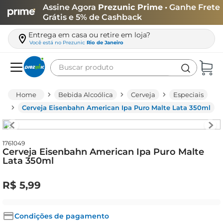
Assine Agora
Prezunic Prime
• Ganhe Frete
Grátis e 5% de Cashback
Entrega em casa ou retire em loja?
Você está no
Prezunic
Rio de Janeiro
Buscar produto
Termos mais buscados
Bebida Alcoólica
Cerveja
Especiais
carne
Cerveja Eisenbahn American Ipa Puro Malte Lata 350ml
leite
café
1761049
Cerveja Eisenbahn American Ipa Puro Malte
queijo
Lata 350ml
arroz
R$
5
,
99
biscoito
azeite
Condições de pagamento