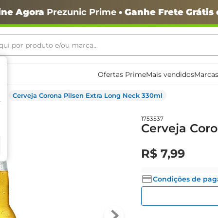
ine Agora
Prezunic Prime
• Ganhe Frete Grátis
ui por produto e/ou marca...
ais buscados
Ofertas Prime
Mais vendidos
Marcas
Cerveja Corona Pilsen Extra Long Neck 330ml
1753537
Cerveja Coro
o
R$
7
,
99
Condições de pa
igiênico