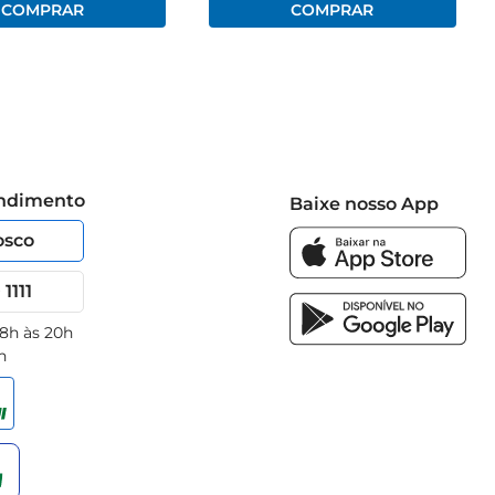
endimento
Baixe nosso App
osco
1111
 8h às 20h
h