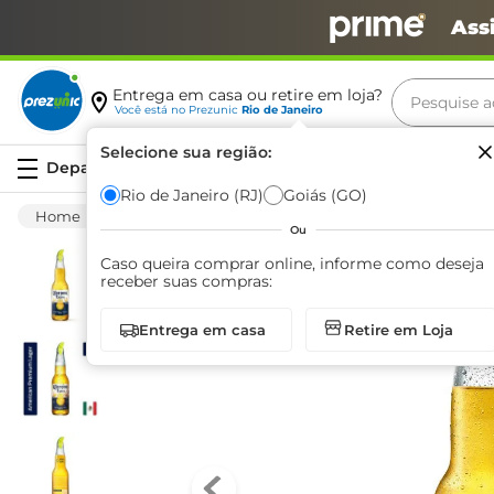
Ass
Pesquise aq
Entrega em casa ou retire em loja?
Você está no
Prezunic
Rio de Janeiro
Termos m
Selecione sua região:
Serviços
carne
Rio de Janeiro (RJ)
Goiás (GO)
Bebida Alcoólica
Cerveja
Convencional
leite
Ou
café
Caso queira comprar online, informe como deseja
receber suas compras:
queijo
Entrega em casa
Retire em Loja
biscoit
azeite
arroz
iogurte
papel h