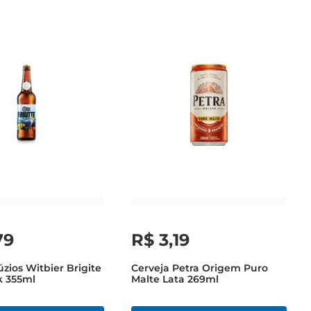
79
R$
3
,
19
zios Witbier Brigite
Cerveja Petra Origem Puro
k 355ml
Malte Lata 269ml