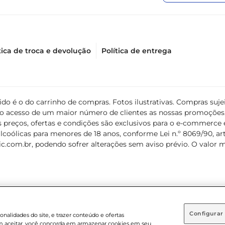
tica de troca e devolução
Política de entrega
álido é o do carrinho de compras. Fotos ilustrativas. Compras s
ir o acesso de um maior número de clientes as nossas promoçõe
 preços, ofertas e condições são exclusivos para o e-commerce e
coólicas para menores de 18 anos, conforme Lei n.º 8069/90, art. 
c.com.br
, podendo sofrer alterações sem aviso prévio. O valor 
Configurar
nalidades do site, e trazer conteúdo e ofertas
 em aceitar, você concorda em armazenar cookies em seu