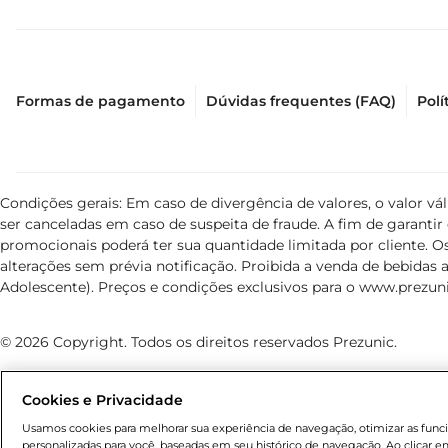
Formas de pagamento
Dúvidas frequentes (FAQ)
Polí
Condições gerais: Em caso de divergência de valores, o valor v
ser canceladas em caso de suspeita de fraude. A fim de garant
promocionais poderá ter sua quantidade limitada por cliente. Os
alterações sem prévia notificação. Proibida a venda de bebidas al
Adolescente). Preços e condições exclusivos para o
www.prezuni
© 2026 Copyright. Todos os direitos reservados Prezunic.
Cookies e Privacidade
Usamos cookies para melhorar sua experiência de navegação, otimizar as funcio
personalizadas para você, baseadas em seu histórico de navegação. Ao clicar