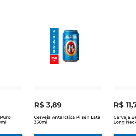
R$
3
,
89
R$
11
,
 Puro
Cerveja Antarctica Pilsen Lata
Cerveja Bú
0ml
350ml
Long Nec