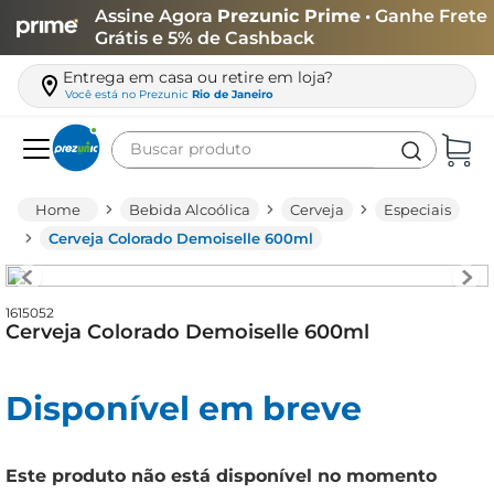
Assine Agora
Prezunic Prime
• Ganhe Frete
Grátis e 5% de Cashback
Entrega em casa ou retire em loja?
Você está no
Prezunic
Rio de Janeiro
Buscar produto
Termos mais buscados
Bebida Alcoólica
Cerveja
Especiais
carne
Cerveja Colorado Demoiselle 600ml
leite
café
1615052
Cerveja Colorado Demoiselle 600ml
queijo
arroz
Disponível em breve
biscoito
azeite
Este produto não está disponível no momento