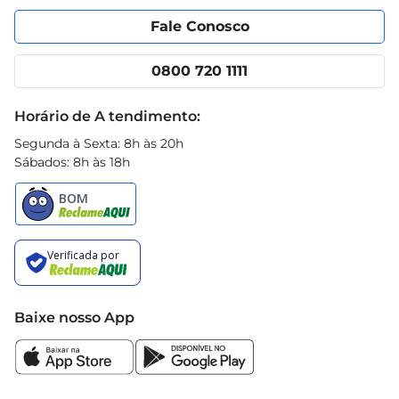
Portal do fornecedor
Encartes
Fale Conosco
Nossas lojas
App Prezunic
Cencosud Media
Clube Prezunic
0800 720 1111
Receitas
Black Friday
Horário de A tendimento:
Segunda à Sexta: 8h às 20h
Sábados: 8h às 18h
Baixe nosso App