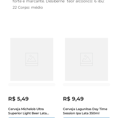
forte e marcante. Desiberne  teor alcoolico: 6 ibu: 
22 Corpo: médio
R$
5
,
49
R$
9
,
49
Cerveja Michelob Ultra
Cerveja Lagunitas Day Time
Superior Light Beer Lata
Session Ipa Lata 350ml
350ml