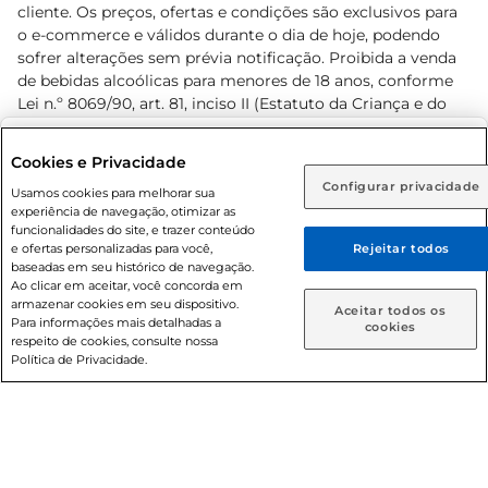
cliente. Os preços, ofertas e condições são exclusivos para
o e-commerce e válidos durante o dia de hoje, podendo
sofrer alterações sem prévia notificação. Proibida a venda
de bebidas alcoólicas para menores de 18 anos, conforme
Lei n.º 8069/90, art. 81, inciso II (Estatuto da Criança e do
Adolescente). Preços e condições exclusivos para o
www.prezunic.com.br
, podendo sofrer alterações sem aviso
Selecione sua região:
Cookies e Privacidade
prévio. O valor mínimo para as compras on-line é de R$
Configurar privacidade
Rio de Janeiro (RJ)
Goiás (GO)
Usamos cookies para melhorar sua
80,00.
experiência de navegação, otimizar as
Ou
funcionalidades do site, e trazer conteúdo
e ofertas personalizadas para você,
Rejeitar todos
Caso queira comprar online, informe como deseja receber
baseadas em seu histórico de navegação.
suas compras:
Ao clicar em aceitar, você concorda em
armazenar cookies em seu dispositivo.
© 2026 Copyright. Todos os direitos
Aceitar todos os
Para informações mais detalhadas a
Entrega em casa
Retire em Loja
cookies
reservados Prezunic.
respeito de cookies, consulte nossa
Política de Privacidade.
Cencosud Brasil Comercial SA.CNPJ sob n° 39.346.861/0350-
38 . Sediada na Av. das Nações Unidas, 12.995, 21º andar, CEP: