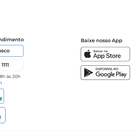
endimento
Baixe nosso App
osco
1111
 8h às 20h
h