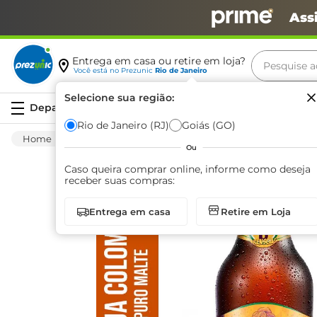
Ass
Pesquise aq
Entrega em casa ou retire em loja?
Você está no
Prezunic
Rio de Janeiro
Termos m
Selecione sua região:
Serviços
carne
Rio de Janeiro (RJ)
Goiás (GO)
Bebida Alcoólica
Cerveja
Especiais
leite
Ou
café
Caso queira comprar online, informe como deseja
receber suas compras:
queijo
Entrega em casa
Retire em Loja
biscoit
azeite
arroz
iogurte
papel h