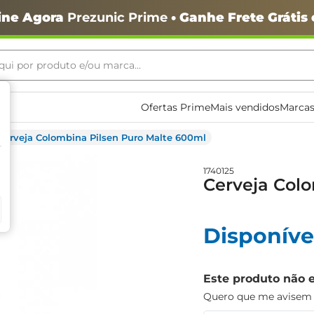
ine Agora
Prezunic Prime
• Ganhe Frete Grátis
ui por produto e/ou marca...
ais buscados
Ofertas Prime
Mais vendidos
Marcas
Cerveja Colombina Pilsen Puro Malte 600ml
1740125
Cerveja Col
o
Disponíve
Este produto não 
Quero que me avisem q
igiênico