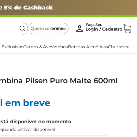
 e 5% de Cashback
Quero ser
 Exclusivas
Carnes & Aves
Vinhos
Bebidas Alcoólicas
Churrasco
ombina Pilsen Puro Malte 600ml
l em breve
está disponível no momento
uando estiver disponível