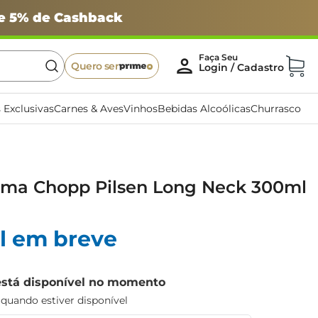
 e 5% de Cashback
Quero ser
 Exclusivas
Carnes & Aves
Vinhos
Bebidas Alcoólicas
Churrasco
hma Chopp Pilsen Long Neck 300ml
l em breve
está disponível no momento
uando estiver disponível