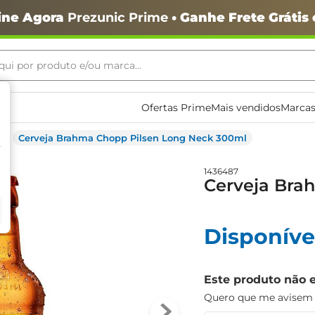
ine Agora
Prezunic Prime
• Ganhe Frete Grátis
ui por produto e/ou marca...
ais buscados
Ofertas Prime
Mais vendidos
Marcas
Cerveja Brahma Chopp Pilsen Long Neck 300ml
1436487
Cerveja Bra
o
Disponíve
Este produto não 
Quero que me avisem q
igiênico