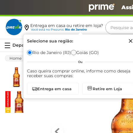
Ass
Pesquise aq
Entrega em casa ou retire em loja?
Você está no
Prezunic
Rio de Janeiro
Termos m
Selecione sua região:
Serviços
carne
Rio de Janeiro (RJ)
Goiás (GO)
Bebida Alcoólica
Cerveja
Convencional
leite
Ou
café
Caso queira comprar online, informe como deseja
receber suas compras:
queijo
Entrega em casa
Retire em Loja
biscoit
azeite
arroz
iogurte
papel h