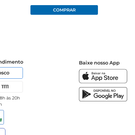
endimento
Baixe nosso App
osco
1111
 8h às 20h
h