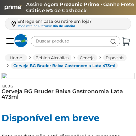
Assine Agora
Prezunic Prime
• Ganhe Frete
Grátis e 5% de Cashback
Entrega em casa ou retire em loja?
Você está no
Prezunic
Rio de Janeiro
Buscar produto
Termos mais buscados
Bebida Alcoólica
Cerveja
Especiais
carne
Cerveja BG Bruder Baixa Gastronomia Lata 473ml
leite
café
1880121
Cerveja BG Bruder Baixa Gastronomia Lata
queijo
473ml
biscoito
Disponível em breve
azeite
arroz