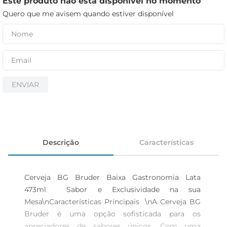
Este produto não está disponível no momento
iogurte
Quero que me avisem quando estiver disponível
papel higiênico
cerveja
ENVIAR
Descrição
Características
Cerveja BG Bruder Baixa Gastronomia Lata 
473ml  Sabor e Exclusividade na sua 
Mesa\nCaracterísticas Principais  \nA Cerveja BG 
Bruder é uma opção sofisticada para os 
apreciadores de sabores únicos. Com uma 