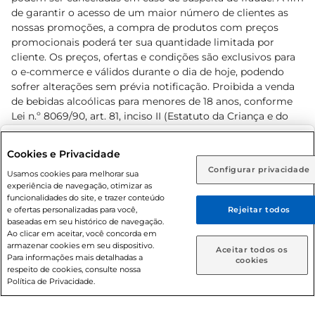
de garantir o acesso de um maior número de clientes as
nossas promoções, a compra de produtos com preços
promocionais poderá ter sua quantidade limitada por
cliente. Os preços, ofertas e condições são exclusivos para
o e-commerce e válidos durante o dia de hoje, podendo
sofrer alterações sem prévia notificação. Proibida a venda
de bebidas alcoólicas para menores de 18 anos, conforme
Lei n.º 8069/90, art. 81, inciso II (Estatuto da Criança e do
Adolescente). Preços e condições exclusivos para o
www.prezunic.com.br
, podendo sofrer alterações sem aviso
Selecione sua região:
Cookies e Privacidade
prévio. O valor mínimo para as compras on-line é de R$
Configurar privacidade
Rio de Janeiro (RJ)
Goiás (GO)
Usamos cookies para melhorar sua
80,00.
experiência de navegação, otimizar as
Ou
funcionalidades do site, e trazer conteúdo
e ofertas personalizadas para você,
Rejeitar todos
Caso queira comprar online, informe como deseja receber
baseadas em seu histórico de navegação.
suas compras:
Ao clicar em aceitar, você concorda em
armazenar cookies em seu dispositivo.
© 2026 Copyright. Todos os direitos
Aceitar todos os
Para informações mais detalhadas a
Entrega em casa
Retire em Loja
cookies
reservados Prezunic.
respeito de cookies, consulte nossa
Política de Privacidade.