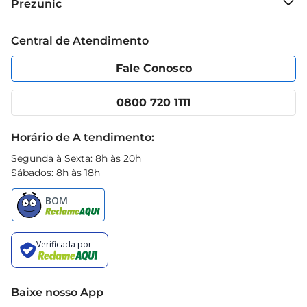
Prezunic
Grupo Cencosud
Trabalhe conosco
Blog Prezunic
Central de Atendimento
Política de Privacidade
Código de Ética
Portal do fornecedor
Encartes
Fale Conosco
Nossas lojas
App Prezunic
Cencosud Media
Clube Prezunic
0800 720 1111
Receitas
Black Friday
Horário de A tendimento:
Segunda à Sexta: 8h às 20h
Sábados: 8h às 18h
Baixe nosso App