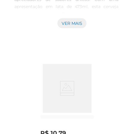
apresentação em lata de 473ml, esta cerveja 
pertence à categoria Especiais, proporcionando 
uma experiência gustativa diferente a cada gole. 
VER MAIS
A marca BG é reconhecida pela qualidade e pela 
busca incessante de ingredientes que resultam 
em produtos marcantes e bem elaborados. 
\nSabor Autêntico  \nDesenvolvida para 
harmonizarcom pratos da baixa gastronomia, 
esta cerveja traz um perfil de sabor que 
complementa e realça as delícias da culinária 
contemporânea. Sua receita cuidadosamente 
elaborada oferece uma combinação de notas que 
despertam os sentidos, tornandoa a escolha ideal 
para momentos descontraídos entre amigos ou 
até mesmo para acompanhar um jantar especial. 
\nHarmonização e Sugestões de Uso  \nA BG 
Bruderé versátil e combina perfeitamente com 
uma diversidade de pratos. Experimente apreciála 
R$
10
,
79