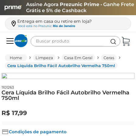
Assine Agora
Prezunic Prime
• Ganhe Frete
Grátis e 5% de Cashback
Entrega em casa ou retire em loja?
Você está no
Prezunic
Rio de Janeiro
Buscar produto
Termos mais buscados
Limpeza
Casa Em Geral
Ceras
carne
Cera Líquida Brilho Fácil Autobrilho Vermelha 750ml
leite
café
1101263
Cera Líquida Brilho Fácil Autobrilho Vermelha
queijo
750ml
arroz
R$
17
,
99
azeite
biscoito
Condições de pagamento