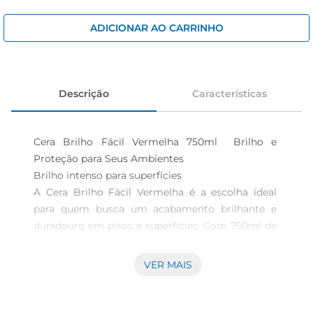
cerveja
iogurte
ADICIONAR AO CARRINHO
papel higiênico
Descrição
Características
Cera Brilho Fácil Vermelha 750ml  Brilho e 
Proteção para Seus Ambientes

Brilho intenso para superfícies  

A Cera Brilho Fácil Vermelha é a escolha ideal 
para quem busca um acabamento brilhante e 
duradouro em pisos e superfícies. Com 750ml de 
produto, sua fórmula foi especialmente 
desenvolvida para proporcionar um brilho 
VER MAIS
intenso, realçando a beleza dos ambientes. É 
perfeita para uso em casas, escritórios e 
estabelecimentos comerciais, garantindo um 