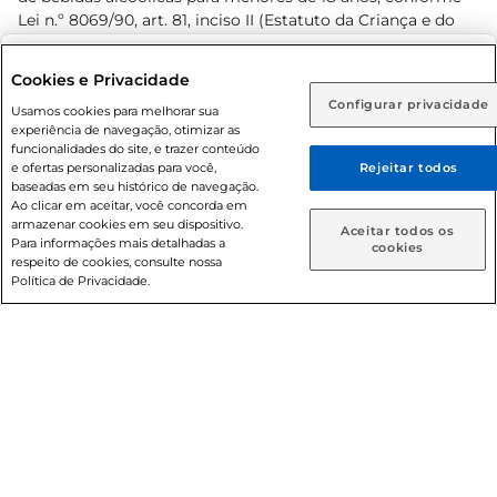
Lei n.º 8069/90, art. 81, inciso II (Estatuto da Criança e do
Adolescente). Preços e condições exclusivos para o
www.prezunic.com.br
, podendo sofrer alterações sem aviso
Selecione sua região:
Cookies e Privacidade
prévio. O valor mínimo para as compras on-line é de R$
Configurar privacidade
Rio de Janeiro (RJ)
Goiás (GO)
Usamos cookies para melhorar sua
80,00.
experiência de navegação, otimizar as
Ou
funcionalidades do site, e trazer conteúdo
e ofertas personalizadas para você,
Rejeitar todos
Caso queira comprar online, informe como deseja receber
baseadas em seu histórico de navegação.
suas compras:
Ao clicar em aceitar, você concorda em
armazenar cookies em seu dispositivo.
© 2026 Copyright. Todos os direitos
Aceitar todos os
Para informações mais detalhadas a
Entrega em casa
Retire em Loja
cookies
reservados Prezunic.
respeito de cookies, consulte nossa
Política de Privacidade.
Cencosud Brasil Comercial SA.CNPJ sob n° 39.346.861/0350-
38 . Sediada na Av. das Nações Unidas, 12.995, 21º andar, CEP:
04.578-000, Bairro Brooklin Paulista, na cidade de São Paulo
- SP.