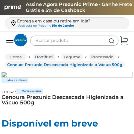
Assine Agora
Prezunic Prime
• Ganhe Frete
Grátis e 5% de Cashback
Entrega em casa ou retire em loja?
Você está no
Prezunic
Rio de Janeiro
Buscar produto
Termos mais buscados
Hortifruti
Legume
Processado
carne
Cenoura Prezunic Descascada Higienizada a Vácuo 500g
leite
café
1820627
queijo
Cenoura Prezunic Descascada Higienizada a
Vácuo 500g
arroz
azeite
Disponível em breve
biscoito