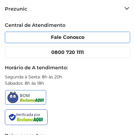
Sobre o Prezunic
Prezunic
Grupo Cencosud
Trabalhe conosco
Blog Prezunic
Central de Atendimento
Política de Privacidade
Código de Ética
Portal do fornecedor
Encartes
Fale Conosco
Nossas lojas
App Prezunic
Cencosud Media
Clube Prezunic
0800 720 1111
Receitas
Black Friday
Horário de A tendimento:
Segunda à Sexta: 8h às 20h
Sábados: 8h às 18h