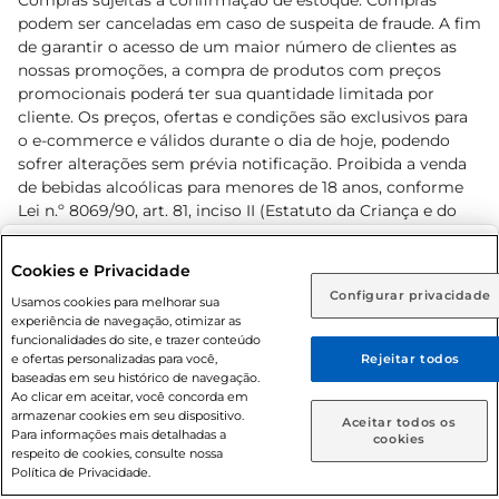
Compras sujeitas a confirmação de estoque. Compras
podem ser canceladas em caso de suspeita de fraude. A fim
de garantir o acesso de um maior número de clientes as
nossas promoções, a compra de produtos com preços
promocionais poderá ter sua quantidade limitada por
cliente. Os preços, ofertas e condições são exclusivos para
o e-commerce e válidos durante o dia de hoje, podendo
sofrer alterações sem prévia notificação. Proibida a venda
de bebidas alcoólicas para menores de 18 anos, conforme
Lei n.º 8069/90, art. 81, inciso II (Estatuto da Criança e do
Adolescente). Preços e condições exclusivos para o
www.prezunic.com.br
, podendo sofrer alterações sem aviso
Selecione sua região:
Cookies e Privacidade
prévio. O valor mínimo para as compras on-line é de R$
Configurar privacidade
Rio de Janeiro (RJ)
Goiás (GO)
Usamos cookies para melhorar sua
80,00.
experiência de navegação, otimizar as
Ou
funcionalidades do site, e trazer conteúdo
e ofertas personalizadas para você,
Rejeitar todos
Caso queira comprar online, informe como deseja receber
baseadas em seu histórico de navegação.
suas compras:
Ao clicar em aceitar, você concorda em
armazenar cookies em seu dispositivo.
© 2026 Copyright. Todos os direitos
Aceitar todos os
Para informações mais detalhadas a
Entrega em casa
Retire em Loja
cookies
reservados Prezunic.
respeito de cookies, consulte nossa
Política de Privacidade.