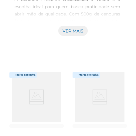
escolha ideal para quem busca praticidade sem 
abrir mão da qualidade. Com 500g de cenouras 
frescas e cuidadosamente descascadas, este 
produto é perfeito para facilitar o seu dia a dia na 
VER MAIS
cozinha. O processo de embalagem a vácuo 
garante que as cenouras mantenham seu sabor e 
nutrientes, proporcionando uma experiência 
saudável e saborosa em suas refeições.

Versatilidade na culinária  

As cenouras são um ingrediente versátil que 
podem ser utilizadas em diversas receitas. Seja 
em saladas, sopas, purês ou como 
acompanhamento, a Cenoura Prezunic se adapta 
facilmente a diferentes preparos. Sua textura 
crocante e sabor adocicado trazem um toque 
especial a qualquer prato, tornando suas 
refeições mais nutritivas e agradáveis.

Praticidade para o seu dia a dia  
