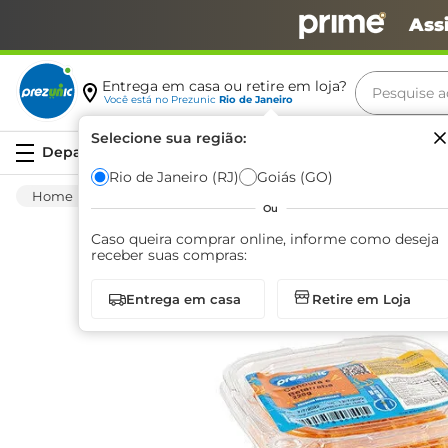
Ass
Pesquise aq
Entrega em casa ou retire em loja?
Você está no
Prezunic
Rio de Janeiro
Termos m
Selecione sua região:
Serviços
carne
Rio de Janeiro (RJ)
Goiás (GO)
Hortifruti
Legume
Fresco
Cenoura e
leite
Ou
café
Caso queira comprar online, informe como deseja
receber suas compras:
queijo
Entrega em casa
Retire em Loja
biscoit
azeite
arroz
iogurte
papel h