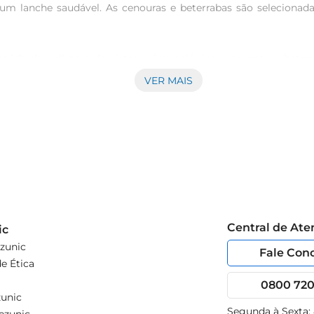
m lanche saudável. As cenouras e beterrabas são selecionada
 saúde dos olhos e do sistema imunológico, enquanto a beterr
 variedade de nutrientes que contribuem para uma alimentação e
VER MAIS
, promovendo bemestar.

ado de diversas maneiras. Experimente adicionar ao seu prato
acilita o armazenamento e o consumo, tornandoseuma excelente
ndase armazenar em local fresco e seco. Após aberto, consuma
efícios e o sabor das cenouras e beterrabas Prezunic.
Central de At
ic
zunic
Fale Con
e Ética
0800 720 
unic
Segunda à Sexta: