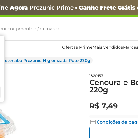
ine Agora
Prezunic Prime
• Ganhe Frete Grátis
ui por produto e/ou marca...
ais buscados
Ofertas Prime
Mais vendidos
Marcas
 Beterraba Prezunic Higienizada Pote 220g
1820153
Cenoura e Be
220g
o
R$
7
,
49
Condições de pa
igiênico