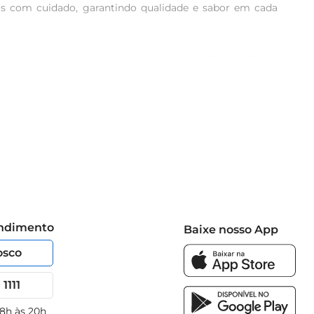
s com cuidado, garantindo qualidade e sabor em cada 
aba é conhecida por suas propriedades antioxidantes e 
quilibrada e saudável. Incorporar esse mix na sua rotina 
 de salada, como acompanhamento de carnes ou até mesmo 
 opção para quem tem uma rotina agitada, mas não abre 
 em até 3 dias e mantenha refrigerado. Essa atenção ao 
endimento
Baixe nosso App
osco
1111
 8h às 20h