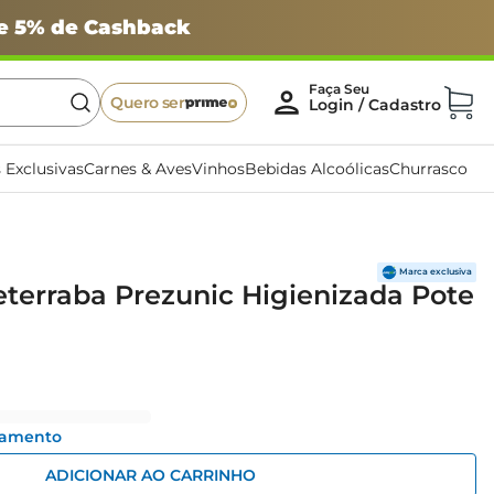
 e 5% de Cashback
Quero ser
 Exclusivas
Carnes & Aves
Vinhos
Bebidas Alcoólicas
Churrasco
terraba Prezunic Higienizada Pote
gamento
ADICIONAR AO CARRINHO