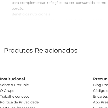
para complementar refeições ou ser consumida como u
porção.

Benefícios nutricionais

As cenouras são ricas em vitamina A, essencial para a
antiinflamatórias. Juntas, essas hortaliças oferecem uma
pode ajudar a aumentar a ingestão de fibras e vitaminas
Versatilidade na cozinha

Esse produto é extremamente versátil e pode ser utiliz
Produtos Relacionados
em receitas de sopas e purês. A praticidade do pote f
mão de uma alimentação saudável.

Armazenamento e conservação

Para garantir a qualidade e frescor do produto, recome
armazenamento assegura que você aproveite todos os ben
Institucional
Prezun
Sobre o Prezunic
Blog Pre
O Grupo
Código d
Trabalhe conosco
Encartes
Política de Privacidade
App Prez