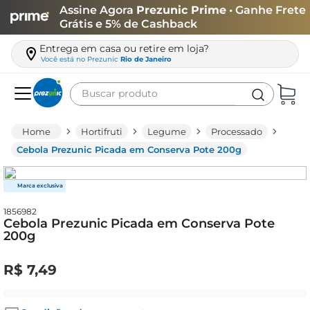
Assine Agora
Prezunic Prime
• Ganhe Frete
Grátis e 5% de Cashback
Entrega em casa ou retire em loja?
Você está no
Prezunic
Rio de Janeiro
Buscar produto
Termos mais buscados
Hortifruti
Legume
Processado
carne
Cebola Prezunic Picada em Conserva Pote 200g
leite
café
1856982
queijo
Cebola Prezunic Picada em Conserva Pote
200g
arroz
biscoito
R$
7
,
49
azeite