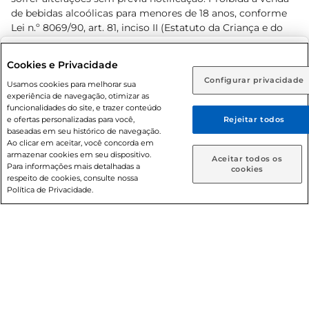
de bebidas alcoólicas para menores de 18 anos, conforme
Lei n.º 8069/90, art. 81, inciso II (Estatuto da Criança e do
Adolescente). Preços e condições exclusivos para o
www.prezunic.com.br
, podendo sofrer alterações sem aviso
Selecione sua região:
Cookies e Privacidade
prévio. O valor mínimo para as compras on-line é de R$
Configurar privacidade
Rio de Janeiro (RJ)
Goiás (GO)
Usamos cookies para melhorar sua
80,00.
experiência de navegação, otimizar as
Ou
funcionalidades do site, e trazer conteúdo
e ofertas personalizadas para você,
Rejeitar todos
Caso queira comprar online, informe como deseja receber
baseadas em seu histórico de navegação.
suas compras:
Ao clicar em aceitar, você concorda em
armazenar cookies em seu dispositivo.
© 2026 Copyright. Todos os direitos
Aceitar todos os
Para informações mais detalhadas a
Entrega em casa
Retire em Loja
cookies
reservados Prezunic.
respeito de cookies, consulte nossa
Política de Privacidade.
Cencosud Brasil Comercial SA.CNPJ sob n° 39.346.861/0350-
38 . Sediada na Av. das Nações Unidas, 12.995, 21º andar, CEP:
04.578-000, Bairro Brooklin Paulista, na cidade de São Paulo
- SP.