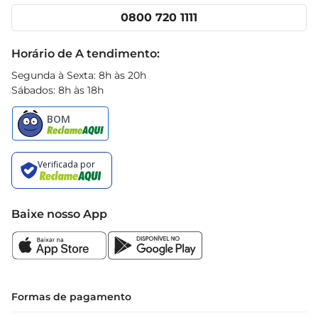
Cencosud Media
Clube Prezunic
0800 720 1111
Receitas
Black Friday
Horário de A tendimento:
Segunda à Sexta: 8h às 20h
Sábados: 8h às 18h
Baixe nosso App
Formas de pagamento