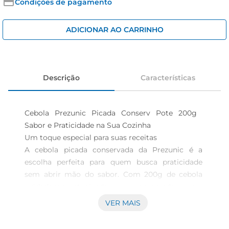
iogurte
Condições de pagamento
papel higiênico
ADICIONAR AO CARRINHO
cerveja
Descrição
Características
Cebola Prezunic Picada Conserv Pote 200g  
Sabor e Praticidade na Sua Cozinha

Um toque especial para suas receitas  

A cebola picada conservada da Prezunic é a 
escolha perfeita para quem busca praticidade 
sem abrir mão do sabor. Com 200g de cebola 
cuidadosamentepicada e conservada, esse 
produto é ideal para temperar pratos, molhos e 
VER MAIS
saladas, trazendo um toque especial e saboroso a 
cada refeição. Sua embalagem prática permite 