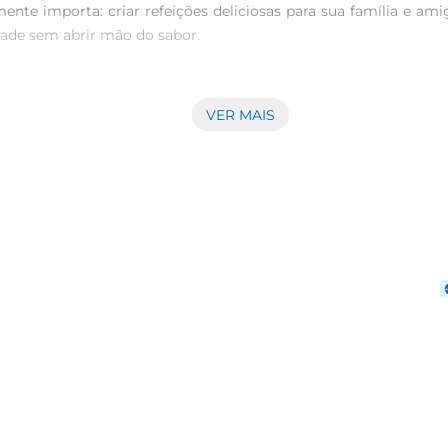
nte importa: criar refeições deliciosas para sua família e ami
dade sem abrir mão do sabor.

a Prezunic mantém a frescura e o sabor característico que 
aneça fresco e pronto para uso sempre que você precisar. Ass
VER MAIS
se preocupar com o processo de descascar e picar cebolas, que 
ada diretamente na sua receita. Essa praticidade é ideal para
 receitas favoritas, como omeletes, sopas, carnes e legumes 
bina perfeitamente com carnes grelhadas. Além disso, é uma 
o, ideal para o uso em diversas receitas. Mantenha em local fr
ada Prezunic, você transforma sua cozinha em um verdadeiro espa