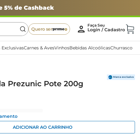
 e 5% de Cashback
Quero ser
 Exclusivas
Carnes & Aves
Vinhos
Bebidas Alcoólicas
Churrasco
da Prezunic Pote 200g
gamento
ADICIONAR AO CARRINHO