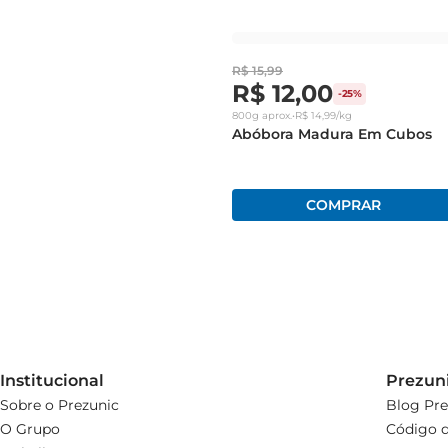
R$
15
,
99
R$
12
,
00
-
25%
800g
aprox.
•
R$
14
,
99
/kg
Abóbora Madura Em Cubos
Institucional
Prezun
Sobre o Prezunic
Blog Pre
O Grupo
Código d