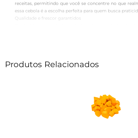
receitas, permitindo que você se concentre no que realme
essa cebola é a escolha perfeita para quem busca pratici
Qualidade e frescor garantidos  

Produzida com cebolas selecionadas, a cebola picad
hermeticamente fechado, garantindo que o produto perm
ingrediente de alta qualidade em suas preparações.

Uso prático e fácil  

Com o pote de cebola picada Prezunic, você não precisa 
Produtos Relacionados
olhos. Basta abrir o pote e adicionar a quantidadedesej
uma alimentação saborosa e caseira.

Sugestões de uso  

Experimente adicionar a cebola picada Prezunic em suas
molhos, como o famoso molho à base de cebola, que com
toque especial e saboroso.

Informações adicionais  

O pote de cebola picada Prezunic contém 200g do produt
garantir a melhor qualidade e frescor. Com a cebola pic