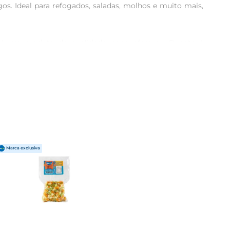
gos. Ideal para refogados, saladas, molhos e muito mais, 
só um produto de qualidade pode oferecer. O pote é 
im, você pode ter a certeza de que está utilizando um 
muitas vezes pode ser trabalhoso e causar irritação nos 
 quem tem uma rotina agitada, mas não quer abrir mão de 
refogados. Ela também pode ser utilizada para preparar 
excelente opção para incrementar saladas, trazendo um 
esco e seco, e após aberto, consuma em até 7 dias para 
ço de sabor e praticidade.