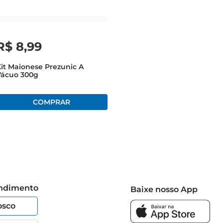
R$
8
,
99
it Maionese Prezunic A
Vácuo 300g
endimento
Baixe nosso App
osco