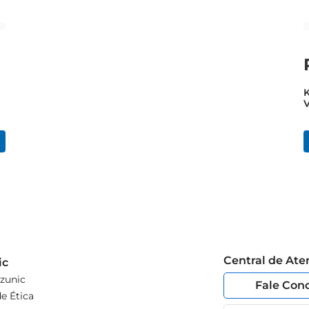
K
Central de At
ic
zunic
Fale Con
e Ética