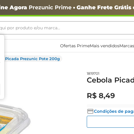
ine Agora
Prezunic Prime
• Ganhe Frete Grátis
ui por produto e/ou marca...
ais buscados
Ofertas Prime
Mais vendidos
Marcas
la Picada Prezunic Pote 200g
1819701
Cebola Pica
R$
8
,
49
o
Condições de pa
igiênico