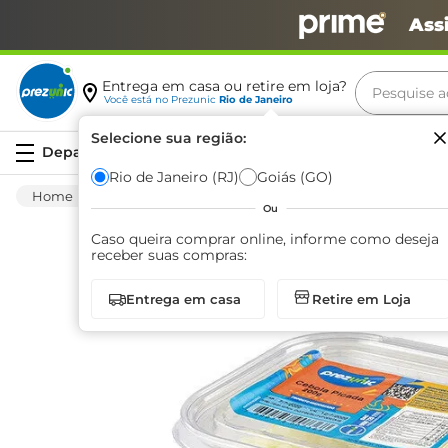
Ass
Pesquise aq
Entrega em casa ou retire em loja?
Você está no
Prezunic
Rio de Janeiro
Termos m
Selecione sua região:
Serviços
carne
Rio de Janeiro (RJ)
Goiás (GO)
Hortifruti
Legume
Processado
Cebo
leite
Ou
café
Caso queira comprar online, informe como deseja
receber suas compras:
queijo
Entrega em casa
Retire em Loja
arroz
biscoit
azeite
iogurte
papel h