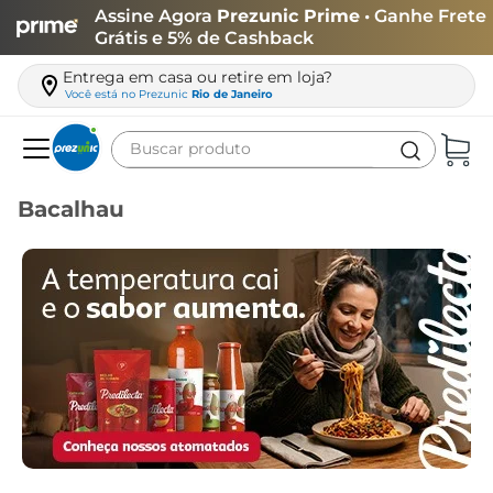
Assine Agora
Prezunic Prime
• Ganhe Frete
Grátis e 5% de Cashback
Entrega em casa ou retire em loja?
Você está no
Prezunic
Rio de Janeiro
Buscar produto
Termos mais buscados
Bacalhau
carne
leite
café
queijo
azeite
biscoito
arroz