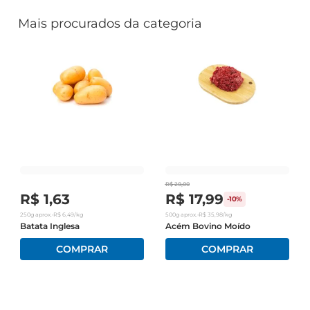
Mais procurados da categoria
R$
20
,
00
R$
1
,
63
R$
17
,
99
-
10%
250g
aprox.
•
R$
6
,
49
/kg
500g
aprox.
•
R$
35
,
98
/kg
Batata Inglesa
Acém Bovino Moído