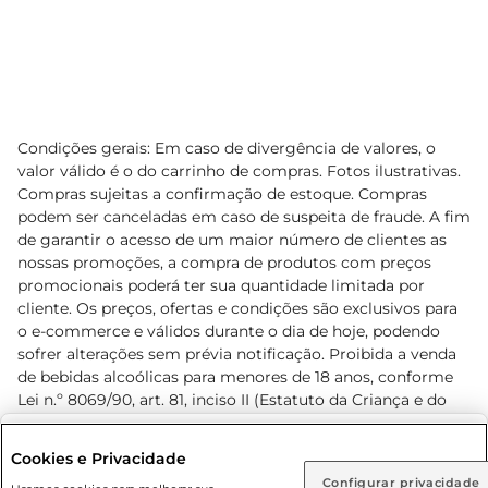
Condições gerais: Em caso de divergência de valores, o
valor válido é o do carrinho de compras. Fotos ilustrativas.
Compras sujeitas a confirmação de estoque. Compras
podem ser canceladas em caso de suspeita de fraude. A fim
de garantir o acesso de um maior número de clientes as
nossas promoções, a compra de produtos com preços
promocionais poderá ter sua quantidade limitada por
cliente. Os preços, ofertas e condições são exclusivos para
o e-commerce e válidos durante o dia de hoje, podendo
sofrer alterações sem prévia notificação. Proibida a venda
de bebidas alcoólicas para menores de 18 anos, conforme
Lei n.º 8069/90, art. 81, inciso II (Estatuto da Criança e do
Adolescente). Preços e condições exclusivos para o
www.prezunic.com.br
, podendo sofrer alterações sem aviso
Selecione sua região:
Cookies e Privacidade
prévio. O valor mínimo para as compras on-line é de R$
Configurar privacidade