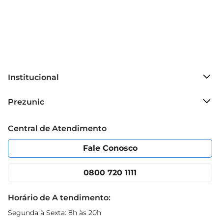
Institucional
Sobre o Prezunic
Prezunic
Grupo Cencosud
Trabalhe conosco
Blog Prezunic
Central de Atendimento
Política de Privacidade
Código de Ética
Portal do fornecedor
Encartes
Fale Conosco
Nossas lojas
App Prezunic
Cencosud Media
Clube Prezunic
0800 720 1111
Receitas
Black Friday
Horário de A tendimento:
Segunda à Sexta: 8h às 20h