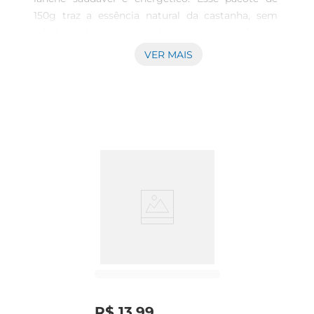
150g traz a essência natural da castanha, sem 
adição de conservantes ou ingredientes 
artificiais, garantindo um sabor autêntico que 
VER MAIS
pode ser apreciado a qualquer hora do dia. Ideal 
para incluir na rotina alimentar, elas são ótimas 
para enriquecer lanches ou até mesmo 
incrementar receitas.\nVersatilidade na sua 
alimentação \nAs castanhas de caju são versáteis 
e podem ser utilizadas de diversas formas. Seja 
como um petisco crocante, adicionado a saladas, 
ou mesmo em preparações culinárias, como 
farofas ou pratos quentes, elas se adaptam bem a 
diferentes paladarese ocasiões. São uma 
excelente fonte de nutrientes, oferecendo 
gorduras saudáveis, proteínas e fibras, 
contribuindo assim para uma alimentação 
equilibrada.\nUma experiência sensorial única 
\nAo abrir o pacote, você será envolvido pelo 
R$
13
,
99