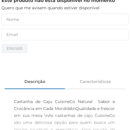
Este produto não está disponível no momento
iogurte
Quero que me avisem quando estiver disponível
papel higiênico
cerveja
ENVIAR
Descrição
Características
Castanha de Caju CuisineCo Natural  Sabor e 
Crocância em Cada Mordida\nQualidade e frescor 
em sua mesa \nAs castanhas de caju CuisineCo 
são uma deliciosa opção para quem busca um 
lanche saudável e energético. Esse pacote de 