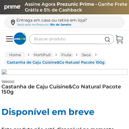
Assine Agora
Prezunic Prime
• Ganhe Frete
Grátis e 5% de Cashback
Entrega em casa ou retire em loja?
Você está no
Prezunic
Rio de Janeiro
Buscar produto
Termos mais buscados
Hortifruti
Fruta
Seca
carne
Castanha de Caju Cuisine&Co Natural Pacote 150g
leite
café
1886561
Castanha de Caju Cuisine&Co Natural Pacote
queijo
150g
azeite
Disponível em breve
biscoito
arroz