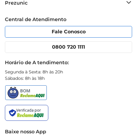
Prezunic
Grupo Cencosud
Trabalhe conosco
Blog Prezunic
Central de Atendimento
Política de Privacidade
Código de Ética
Portal do fornecedor
Encartes
Fale Conosco
Nossas lojas
App Prezunic
Cencosud Media
Clube Prezunic
0800 720 1111
Receitas
Black Friday
Horário de A tendimento:
Segunda à Sexta: 8h às 20h
Sábados: 8h às 18h
Baixe nosso App