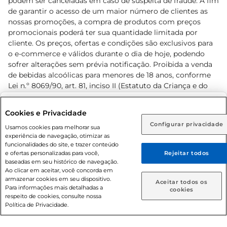
podem ser canceladas em caso de suspeita de fraude. A fim
de garantir o acesso de um maior número de clientes as
nossas promoções, a compra de produtos com preços
promocionais poderá ter sua quantidade limitada por
cliente. Os preços, ofertas e condições são exclusivos para
o e-commerce e válidos durante o dia de hoje, podendo
sofrer alterações sem prévia notificação. Proibida a venda
de bebidas alcoólicas para menores de 18 anos, conforme
Lei n.º 8069/90, art. 81, inciso II (Estatuto da Criança e do
Adolescente). Preços e condições exclusivos para o
www.prezunic.com.br
, podendo sofrer alterações sem aviso
Selecione sua região:
Cookies e Privacidade
prévio. O valor mínimo para as compras on-line é de R$
Configurar privacidade
Rio de Janeiro (RJ)
Goiás (GO)
Usamos cookies para melhorar sua
80,00.
experiência de navegação, otimizar as
Ou
funcionalidades do site, e trazer conteúdo
e ofertas personalizadas para você,
Rejeitar todos
Caso queira comprar online, informe como deseja receber
baseadas em seu histórico de navegação.
suas compras:
Ao clicar em aceitar, você concorda em
armazenar cookies em seu dispositivo.
© 2026 Copyright. Todos os direitos
Aceitar todos os
Para informações mais detalhadas a
Entrega em casa
Retire em Loja
cookies
reservados Prezunic.
respeito de cookies, consulte nossa
Política de Privacidade.