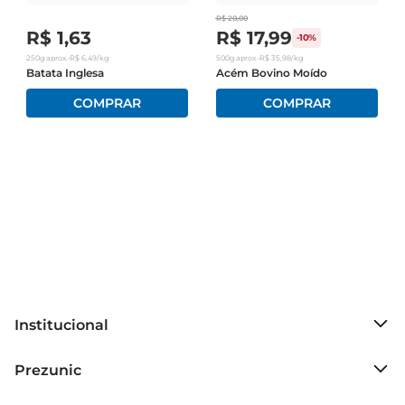
R$
20
,
00
R$
1
,
63
R$
17
,
99
-
10%
250g
aprox.
•
R$
6
,
49
/kg
500g
aprox.
•
R$
35
,
98
/kg
Batata Inglesa
Acém Bovino Moído
Institucional
Sobre o Prezunic
Prezunic
Grupo Cencosud
Trabalhe conosco
Blog Prezunic