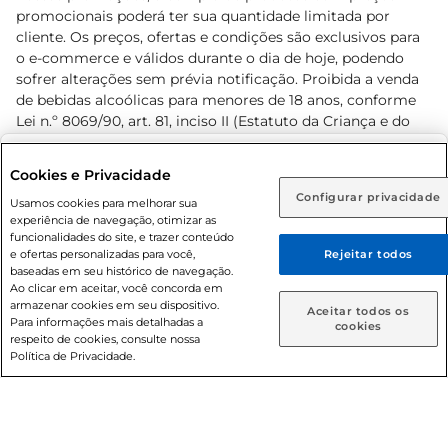
promocionais poderá ter sua quantidade limitada por
cliente. Os preços, ofertas e condições são exclusivos para
o e-commerce e válidos durante o dia de hoje, podendo
sofrer alterações sem prévia notificação. Proibida a venda
de bebidas alcoólicas para menores de 18 anos, conforme
Lei n.º 8069/90, art. 81, inciso II (Estatuto da Criança e do
Adolescente). Preços e condições exclusivos para o
www.prezunic.com.br
, podendo sofrer alterações sem aviso
Selecione sua região:
Cookies e Privacidade
prévio. O valor mínimo para as compras on-line é de R$
Configurar privacidade
Rio de Janeiro (RJ)
Goiás (GO)
Usamos cookies para melhorar sua
80,00.
experiência de navegação, otimizar as
Ou
funcionalidades do site, e trazer conteúdo
e ofertas personalizadas para você,
Rejeitar todos
Caso queira comprar online, informe como deseja receber
baseadas em seu histórico de navegação.
suas compras:
Ao clicar em aceitar, você concorda em
armazenar cookies em seu dispositivo.
© 2026 Copyright. Todos os direitos
Aceitar todos os
Para informações mais detalhadas a
Entrega em casa
Retire em Loja
cookies
reservados Prezunic.
respeito de cookies, consulte nossa
Política de Privacidade.
Cencosud Brasil Comercial SA.CNPJ sob n° 39.346.861/0350-