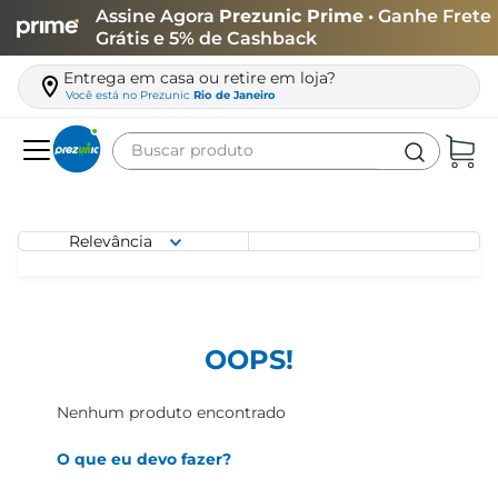
Assine Agora
Prezunic Prime
• Ganhe Frete
Grátis e 5% de Cashback
Entrega em casa ou retire em loja?
Você está no
Prezunic
Rio de Janeiro
Buscar produto
Termos mais buscados
carne
Relevância
leite
café
queijo
OOPS!
arroz
Nenhum produto encontrado
azeite
O que eu devo fazer?
biscoito