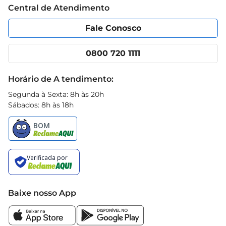
Central de Atendimento
Política de Privacidade
Código de Ética
Portal do fornecedor
Encartes
Fale Conosco
Nossas lojas
App Prezunic
Cencosud Media
Clube Prezunic
0800 720 1111
Receitas
Black Friday
Horário de A tendimento:
Segunda à Sexta: 8h às 20h
Sábados: 8h às 18h
Baixe nosso App