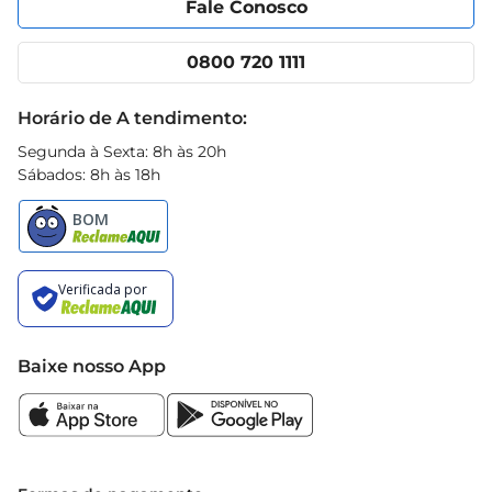
Fale Conosco
Nossas lojas
App Prezunic
Cencosud Media
Clube Prezunic
0800 720 1111
Receitas
Black Friday
Horário de A tendimento:
Segunda à Sexta: 8h às 20h
Sábados: 8h às 18h
Baixe nosso App