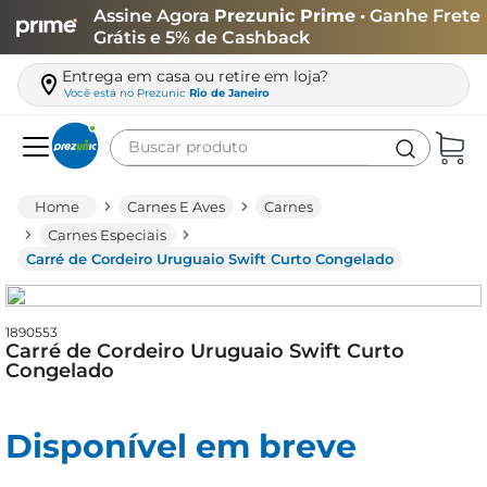
Assine Agora
Prezunic Prime
• Ganhe Frete
Grátis e 5% de Cashback
Entrega em casa ou retire em loja?
Você está no
Prezunic
Rio de Janeiro
Buscar produto
Termos mais buscados
Carnes E Aves
Carnes
carne
Carnes Especiais
Carré de Cordeiro Uruguaio Swift Curto Congelado
leite
café
1890553
queijo
Carré de Cordeiro Uruguaio Swift Curto
Congelado
biscoito
azeite
Disponível em breve
arroz