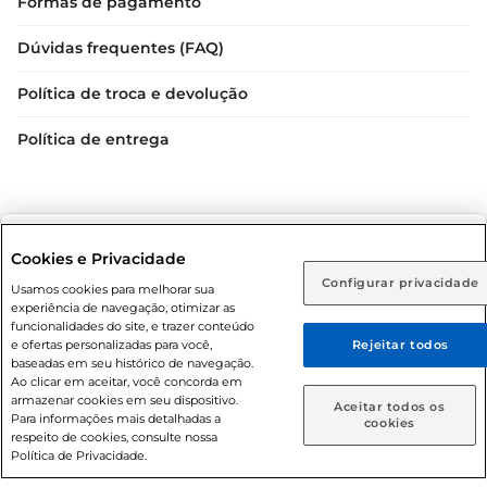
Formas de pagamento
Dúvidas frequentes (FAQ)
Política de troca e devolução
Política de entrega
Selecione sua região:
Cookies e Privacidade
Configurar privacidade
Rio de Janeiro (RJ)
Goiás (GO)
Usamos cookies para melhorar sua
experiência de navegação, otimizar as
Condições gerais: Em caso de divergência de valores, o
Ou
funcionalidades do site, e trazer conteúdo
valor válido é o do carrinho de compras. Fotos ilustrativas.
e ofertas personalizadas para você,
Rejeitar todos
Caso queira comprar online, informe como deseja receber
Compras sujeitas a confirmação de estoque. Compras
baseadas em seu histórico de navegação.
suas compras:
podem ser canceladas em caso de suspeita de fraude. A fim
Ao clicar em aceitar, você concorda em
armazenar cookies em seu dispositivo.
de garantir o acesso de um maior número de clientes as
Aceitar todos os
Para informações mais detalhadas a
Entrega em casa
Retire em Loja
cookies
nossas promoções, a compra de produtos com preços
respeito de cookies, consulte nossa
promocionais poderá ter sua quantidade limitada por
Política de Privacidade.
cliente. Os preços, ofertas e condições são exclusivos para