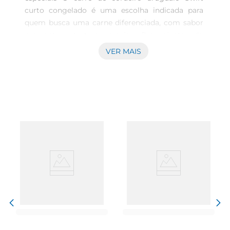
curto congelado é uma escolha indicada para 
quem busca uma carne diferenciada, com sabor 
marcantee textura macia. Proveniente do 
Uruguai, um país com tradição na criação de 
VER MAIS
cordeiros, essa peça apresenta características que 
valorizam preparações cuidadosas na cozinha, 
possibilitando experiências gastronômicas 
variadas. Praticidade no preparo e conservação O 
produto chega congelado, o que facilita sua 
conservação por períodos prolongados, 
mantendo a qualidade original até o momento 
do preparo. Ideal para assados ou grelhados, o 
carré pode ser preparado em diferentes receitas 
que realcem seu sabor natural. Sua apresentação 
permite cortes precisos e uniformes, auxiliando 
no controle das porções e na melhor distribuição 
do calor durante o cozimento. Versatilidade para 
cardápios variados Como carne especial, o carré 