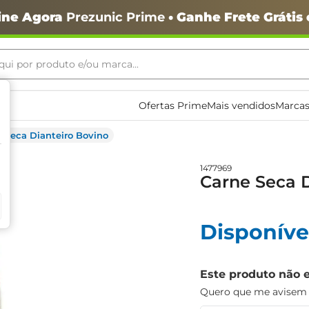
ine Agora
Prezunic Prime
• Ganhe Frete Grátis
ui por produto e/ou marca...
ais buscados
Ofertas Prime
Mais vendidos
Marcas
 Seca Dianteiro Bovino
1477969
Carne Seca D
Disponíve
o
Este produto não 
Quero que me avisem q
igiênico