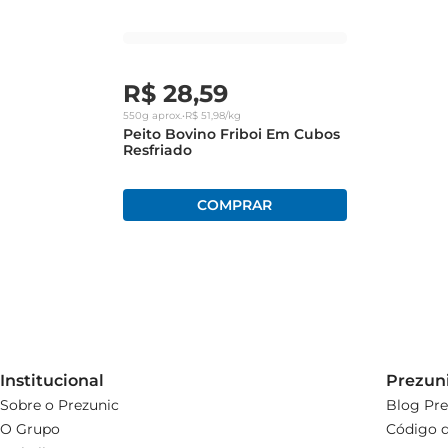
R$
28
,
59
550g
aprox.
•
R$
51
,
98
/kg
Peito Bovino Friboi Em Cubos
Resfriado
Institucional
Prezun
Sobre o Prezunic
Blog Pre
O Grupo
Código d