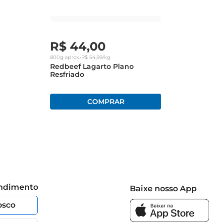
R$
44
,
00
800g
aprox.
•
R$
54
,
99
/kg
Redbeef Lagarto Plano
Resfriado
endimento
Baixe nosso App
osco