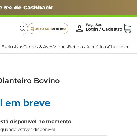
 e 5% de Cashback
Quero ser
 Exclusivas
Carnes & Aves
Vinhos
Bebidas Alcoólicas
Churrasco
ianteiro Bovino
l em breve
está disponível no momento
uando estiver disponível