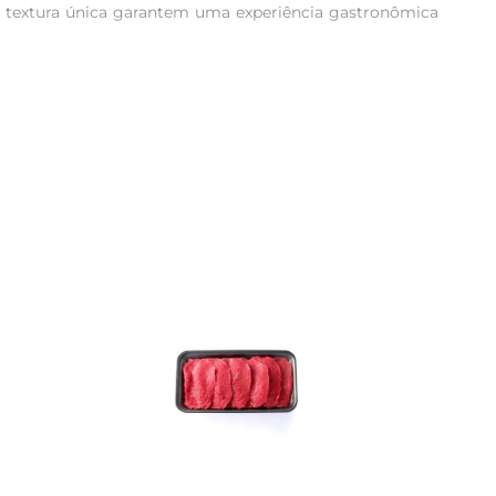
 e textura única garantem uma experiência gastronômica 
ação que preserva seu sabor enutrientes. A carne é 
ada não só realça o sabor, mas também proporciona uma 
variedade de pratos, desde os mais simples até os mais 
 com a cremosidade do purê. Ou ainda, utilizea em uma 
tes do cozimento. Isso ajuda a reidratar a carne e a 
a fique macia e suculenta. Não esqueça de experimentar 
limentação equilibrada. Além disso, é rica em ferro, 
 dos pratos, mas também agrega valor nutricional à sua 