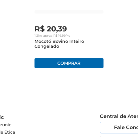
R$
20
,
39
1.2kg
aprox.
•
R$
16
,
99
/kg
Mocotó Bovino Inteiro
Congelado
Central de At
ic
zunic
Fale Con
e Ética