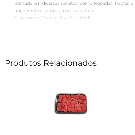
utilizada em diversas receitas, como feijoadas, farofa
que remete às raízes da nossa cultura.

Processo de Preparação e Qualidade  

Produzida com rigorosos padrões de qualidade, a Ca
cuidadosamente selecionada, garantindo que você leve 
durabilidade maior, permitindo que você desfrute desse 
Versatilidade na Cozinha  

Uma das grandes vantagens da Carne Seca Dianteiro PED 
Produtos Relacionados
elaborados. Experimente incorporála em uma receita de
salada quente, trazendo um toque especial e saboroso ao 
Dicas de Preparo  

Para aproveitar ao máximo o sabor da Carne Seca Dian
suavizar seu sal. Após esse processo, você pode cozinh
diferentes temperos e acompanhamentos, pois a carne s
Informações Nutricionais 

A Carne Seca Dianteiro PED é uma excelente fonte de 
contribuindo para a saúde do organismo. Ao incluir ess
dieta.