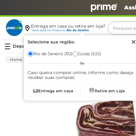
Ass
Pesquise aq
Entrega em casa ou retire em loja?
Você está no
Prezunic
Rio de Janeiro
Termos m
Selecione sua região:
Serviços
carne
Rio de Janeiro (RJ)
Goiás (GO)
Carnes E Aves
Carnes
Bovinas
Carne
leite
Ou
café
Caso queira comprar online, informe como deseja
receber suas compras:
queijo
Entrega em casa
Retire em Loja
azeite
biscoit
arroz
iogurte
papel h