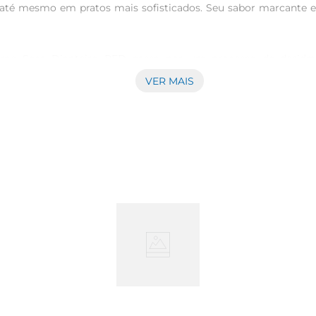
s e até mesmo em pratos mais sofisticados. Seu sabor marcante
rne Seca Dianteiro PED passa por um processo de desidrat
para casa um produto de excelência. A técnica de cura utiliz
VER MAIS
ingrediente por mais tempo.

é sua versatilidade. Ela pode ser desfiada e adicionada a uma 
 escondidinho, onde o sabor da carne se combina perfeitamente
seu prato.

teiro PED, recomendase deixála de molho por algumas horas an
ála em panela de pressão ou em fogo baixo, garantindo que el
eca combina bem com uma infinidade de sabores.

proteínas, sendo uma opção nutritiva para quem busca uma a
e ingrediente em suas refeições, você não só enriquece o sabor