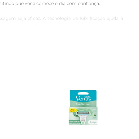
mitindo que você comece o dia com confiança.

sagem seja eficaz. A tecnologia de lubrificação ajuda a 
r maisrápido e eficiente, sem comprometer a qualidade.

a a melhor performance em suas sessões de barbear. A 
ece uma durabilidade que garante mais usos, tornandose 
o e confortável. Cada lâmina é equipada com um sistema 
rioriza a eficiência, essa carga é uma excelente adição à 