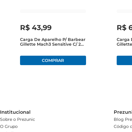
R$
43
,
99
R$
Carga De Aparelho P/ Barbear
Carga 
Gillette Mach3 Sensitive C/ 2
Gillet
Unid
Pague
Institucional
Prezun
Sobre o Prezunic
Blog Pre
O Grupo
Código d