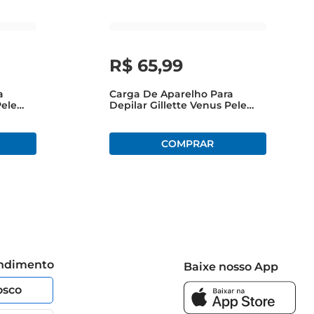
R$
65
,
99
a
Carga De Aparelho Para
Pele
Depilar Gillette Venus Pele
des
Sensível 4 Unidades
endimento
Baixe nosso App
osco