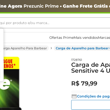
ine Agora
Prezunic Prime
• Ganhe Frete Grátis
ui por produto e/ou marca...
ais buscados
Ofertas Prime
Mais vendidos
Marcas
Carga Aparelho Para Barbear
Carga de Aparelho para Barbear 
1728761
Carga de Apa
Sensitive 4 
R$
79
,
99
o
Condições de pa
igiênico