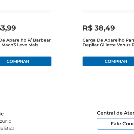
63
,
99
R$
38
,
49
De Aparelho P/ Barbear
Carga De Aparelho Par
te Mach3 Leve Mais
Depilar Gillette Venus 
 Menos
Sensível Com 2 Unidda
Central de At
ic
zunic
Fale Con
e Ética