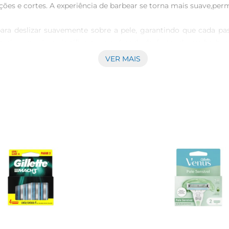
es e cortes. A experiência de barbear se torna mais suave,per
ara deslizar suavemente sobre a pele, garantindo que cada pas
mais suave. Isso significa que você pode desfrutar de um barbea
VER MAIS
ch3, facilitando a troca e garantindo que você sempre tenh
ome sua rotina sem complicações. Além disso, cada carga ofer
minas de alta performance, projetadas para um barbear próxim
ndoa uma escolha ideal para peles sensíveis. Com um design que p