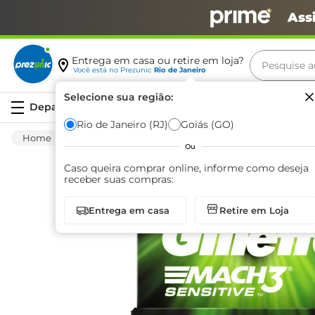
Ass
Pesquise aq
Entrega em casa ou retire em loja?
Você está no
Prezunic
Rio de Janeiro
Termos m
Selecione sua região:
Serviços
carne
Rio de Janeiro (RJ)
Goiás (GO)
Higiene E Beleza
Barbearia E Depilação
leite
Ou
café
Caso queira comprar online, informe como deseja
receber suas compras:
queijo
Entrega em casa
Retire em Loja
azeite
biscoit
arroz
iogurte
papel h