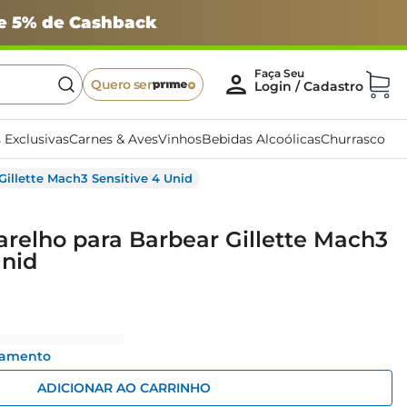
 e 5% de Cashback
Quero ser
 Exclusivas
Carnes & Aves
Vinhos
Bebidas Alcoólicas
Churrasco
Gillette Mach3 Sensitive 4 Unid
relho para Barbear Gillette Mach3
Unid
gamento
ADICIONAR AO CARRINHO