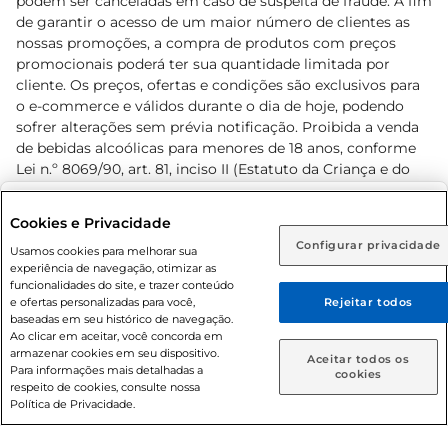
podem ser canceladas em caso de suspeita de fraude. A fim
de garantir o acesso de um maior número de clientes as
nossas promoções, a compra de produtos com preços
promocionais poderá ter sua quantidade limitada por
cliente. Os preços, ofertas e condições são exclusivos para
o e-commerce e válidos durante o dia de hoje, podendo
sofrer alterações sem prévia notificação. Proibida a venda
de bebidas alcoólicas para menores de 18 anos, conforme
Lei n.º 8069/90, art. 81, inciso II (Estatuto da Criança e do
Adolescente). Preços e condições exclusivos para o
www.prezunic.com.br
, podendo sofrer alterações sem aviso
Selecione sua região:
Cookies e Privacidade
prévio. O valor mínimo para as compras on-line é de R$
Configurar privacidade
Rio de Janeiro (RJ)
Goiás (GO)
Usamos cookies para melhorar sua
80,00.
experiência de navegação, otimizar as
Ou
funcionalidades do site, e trazer conteúdo
e ofertas personalizadas para você,
Rejeitar todos
Caso queira comprar online, informe como deseja receber
baseadas em seu histórico de navegação.
suas compras:
Ao clicar em aceitar, você concorda em
armazenar cookies em seu dispositivo.
© 2026 Copyright. Todos os direitos
Aceitar todos os
Para informações mais detalhadas a
Entrega em casa
Retire em Loja
cookies
reservados Prezunic.
respeito de cookies, consulte nossa
Política de Privacidade.