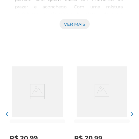
prazer e aconchego. Com uma mistura 
equilibrada de café, leite e chocolate, cada xícara 
proporciona uma explosão de sabores que agrada 
VER MAIS
aos paladares mais exigentes. Ideal para ser 
apreciado a qualquer hora do dia, este 
cappuccino transforma sua rotina em um 
verdadeiro ritual de sabor.

Qualidade e praticidade  

Apresentado em uma embalagem de 200g, o 
Cappuccino Soluv Rancheiro Trand é fácil de 
preparar. Basta adicionar água quente ou leite e 
mexer, e em poucos minutos você terá uma 
bebida cremosa e deliciosa. Sua fórmula solúvel 
garante que você possa desfrutar de um 
cappuccino de qualidade sem complicações, 
tornandoo uma excelente opção para o dia a dia, 
seja em casa ou no trabalho.

Perfeito para compartilhar  

R$
20
,
99
R$
20
,
99