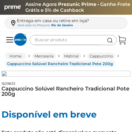
Assine Agora
Prezunic Prime
• Ganhe Frete
Grátis e 5% de Cashback
Entrega em casa ou retire em loja?
Você está no
Prezunic
Rio de Janeiro
Buscar produto
Termos mais buscados
Mercearia
Matinal
Cappuccino
carne
Cappuccino Solúvel Rancheiro Tradicional Pote 200g
leite
café
1629833
Cappuccino Solúvel Rancheiro Tradicional Pote
queijo
200g
biscoito
Disponível em breve
azeite
arroz