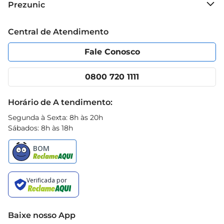
Prezunic
Grupo Cencosud
Trabalhe conosco
Blog Prezunic
Central de Atendimento
Política de Privacidade
Código de Ética
Portal do fornecedor
Encartes
Fale Conosco
Nossas lojas
App Prezunic
Cencosud Media
Clube Prezunic
0800 720 1111
Receitas
Black Friday
Horário de A tendimento:
Segunda à Sexta: 8h às 20h
Sábados: 8h às 18h
Baixe nosso App