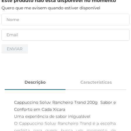
Este produto não está disponível no momento
iogurte
Quero que me avisem quando estiver disponível
papel higiênico
cerveja
ENVIAR
Descrição
Características
Cappuccino Soluv Rancheiro Trand 200g  Sabor e 
Conforto em Cada Xícara

Uma experiência de sabor inigualável  

O Cappuccino Soluv Rancheiro Trand é a escolha 
perfeita para quem busca um momento de 