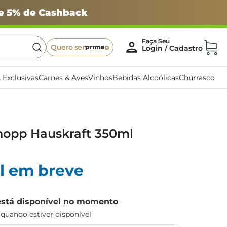
 e 5% de Cashback
Quero ser
 Exclusivas
Carnes & Aves
Vinhos
Bebidas Alcoólicas
Churrasco
hopp Hauskraft 350ml
l em breve
está disponível no momento
uando estiver disponível