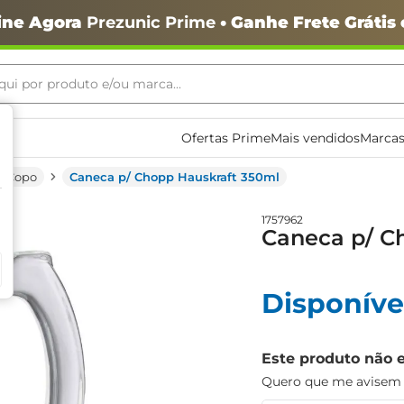
ine Agora
Prezunic Prime
• Ganhe Frete Grátis
ui por produto e/ou marca...
ais buscados
Ofertas Prime
Mais vendidos
Marcas
Copo
Caneca p/ Chopp Hauskraft 350ml
1757962
Caneca p/ C
o
Disponíve
Este produto não 
Quero que me avisem q
igiênico