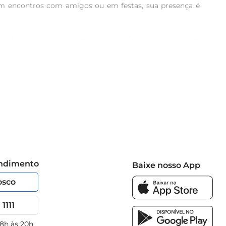
 em encontros com amigos ou em festas, sua presença é 
borada que proporciona firmeza e conforto na pegada. O 
por mais tempo, favorecendo momentos de descontração 
s, sucos e outras bebidas refrescantes. Com toda essa 
miliares, ou momentos de relaxamento.

entos de confraternização, fazendo toda a diferença na 
e classe e sofisticação.
endimento
Baixe nosso App
osco
1111
 8h às 20h