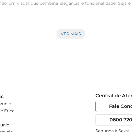
ando um visual que combina elegância e funcionalidade. Seja
imizar o prazer de beber, destacandose pela sua estrutura ela
a, permitindo que a caneca mantenha a temperatura da bebida 
VER MAIS
celente não apenas para chopp, mas também para refrigerante
perfeitamente em qualquer ocasião, seja em festas, reuniões fa
a especial. Ela é um acessório que agrega valor aos seus mom
um copo que não é apenas funcional, mas também traz um toque d
Central de At
ic
zunic
Fale Con
e Ética
0800 720 
unic
Segunda à Sexta: