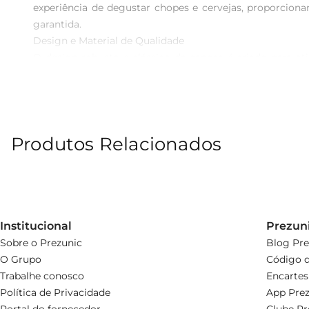
experiência de degustar chopes e cervejas, proporcion
garantida.

Design e Material de Qualidade

O design robusto e clássico da caneca é criado para ot
material utilizado confere durabilidade e resistênci
prolongados.

Praticidade e Versatilidade

Ideal para diferentes tipos de bebidas, a caneca é ex
Produtos Relacionados
versatilidade, a Caneca para Chopp Hauskraft se encaixa 
Um Acessório que Faz Diferença

Com a Caneca para Chopp Hauskraft, cada brinde se torn
apresentação das bebidas. Valorize seus encontros com 
Institucional
Prezun
Sobre o Prezunic
Blog Pre
O Grupo
Código d
Trabalhe conosco
Encartes
Política de Privacidade
App Prez