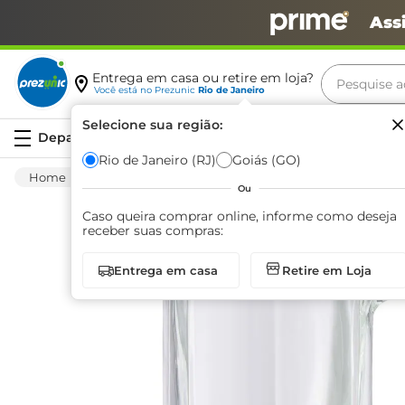
Ass
Pesquise aq
Entrega em casa ou retire em loja?
Você está no
Prezunic
Rio de Janeiro
Termos m
Selecione sua região:
Serviços
carne
Rio de Janeiro (RJ)
Goiás (GO)
Utilidades E Casa
Utensílios Para Cozinha
leite
Ou
café
Caso queira comprar online, informe como deseja
receber suas compras:
queijo
Entrega em casa
Retire em Loja
biscoit
azeite
arroz
iogurte
papel h