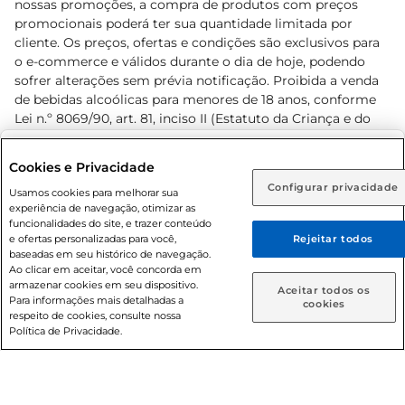
nossas promoções, a compra de produtos com preços
promocionais poderá ter sua quantidade limitada por
cliente. Os preços, ofertas e condições são exclusivos para
o e-commerce e válidos durante o dia de hoje, podendo
sofrer alterações sem prévia notificação. Proibida a venda
de bebidas alcoólicas para menores de 18 anos, conforme
Lei n.º 8069/90, art. 81, inciso II (Estatuto da Criança e do
Adolescente). Preços e condições exclusivos para o
www.prezunic.com.br
, podendo sofrer alterações sem aviso
Selecione sua região:
Cookies e Privacidade
prévio. O valor mínimo para as compras on-line é de R$
Configurar privacidade
Rio de Janeiro (RJ)
Goiás (GO)
Usamos cookies para melhorar sua
80,00.
experiência de navegação, otimizar as
Ou
funcionalidades do site, e trazer conteúdo
e ofertas personalizadas para você,
Rejeitar todos
Caso queira comprar online, informe como deseja receber
baseadas em seu histórico de navegação.
suas compras:
Ao clicar em aceitar, você concorda em
armazenar cookies em seu dispositivo.
© 2026 Copyright. Todos os direitos
Aceitar todos os
Para informações mais detalhadas a
Entrega em casa
Retire em Loja
cookies
reservados Prezunic.
respeito de cookies, consulte nossa
Política de Privacidade.