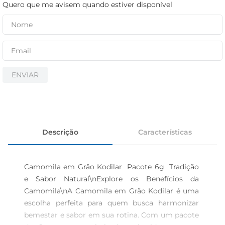
iogurte
Quero que me avisem quando estiver disponível
papel higiênico
cerveja
ENVIAR
Descrição
Características
Camomila em Grão Kodilar  Pacote 6g  Tradição 
e Sabor Natural\nExplore os Benefícios da 
Camomila\nA Camomila em Grão Kodilar é uma 
escolha perfeita para quem busca harmonizar 
bemestar e sabor em sua rotina. Com um pacote 