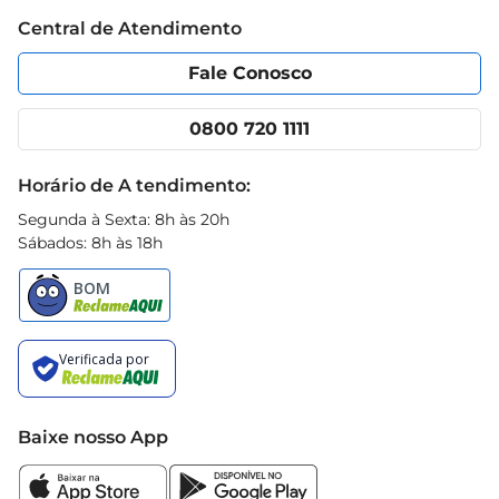
Trabalhe conosco
Blog Prezunic
Central de Atendimento
Política de Privacidade
Código de Ética
Portal do fornecedor
Encartes
Fale Conosco
Nossas lojas
App Prezunic
Cencosud Media
Clube Prezunic
0800 720 1111
Receitas
Black Friday
Horário de A tendimento:
Segunda à Sexta: 8h às 20h
Sábados: 8h às 18h
Baixe nosso App