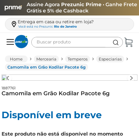
Assine Agora
Prezunic Prime
• Ganhe Frete
Grátis e 5% de Cashback
Entrega em casa ou retire em loja?
Você está no
Prezunic
Rio de Janeiro
Buscar produto
Termos mais buscados
Mercearia
Temperos
Especiarias
carne
Camomila em Grão Kodilar Pacote 6g
leite
café
1887761
Camomila em Grão Kodilar Pacote 6g
queijo
biscoito
Disponível em breve
azeite
arroz
Este produto não está disponível no momento