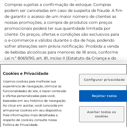
Compras sujeitas a confirmação de estoque. Compras
podem ser canceladas em caso de suspeita de fraude. A fim
de garantir o acesso de um maior número de clientes as
nossas promoções, a compra de produtos com preços
promocionais poderá ter sua quantidade limitada por
cliente. Os preços, ofertas e condições são exclusivos para
o e-commerce e válidos durante o dia de hoje, podendo
sofrer alterações sem prévia notificação. Proibida a venda
de bebidas alcoólicas para menores de 18 anos, conforme
Lei n.º 8069/90, art. 81, inciso II (Estatuto da Criança e do
Adolescente). Preços e condições exclusivos para o
www.prezunic.com.br
, podendo sofrer alterações sem aviso
Selecione sua região:
Cookies e Privacidade
prévio. O valor mínimo para as compras on-line é de R$
Configurar privacidade
Rio de Janeiro (RJ)
Goiás (GO)
Usamos cookies para melhorar sua
80,00.
experiência de navegação, otimizar as
Ou
funcionalidades do site, e trazer conteúdo
e ofertas personalizadas para você,
Rejeitar todos
Caso queira comprar online, informe como deseja receber
baseadas em seu histórico de navegação.
suas compras:
Ao clicar em aceitar, você concorda em
armazenar cookies em seu dispositivo.
© 2026 Copyright. Todos os direitos
Aceitar todos os
Para informações mais detalhadas a
Entrega em casa
Retire em Loja
cookies
reservados Prezunic.
respeito de cookies, consulte nossa
Política de Privacidade.