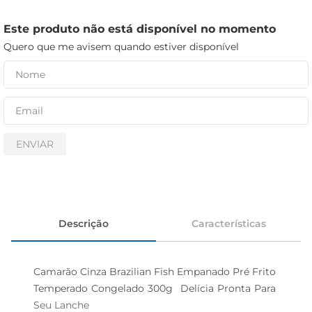
cerveja
iogurte
Este produto não está disponível no momento
Quero que me avisem quando estiver disponível
papel higiênico
ENVIAR
Descrição
Características
Camarão Cinza Brazilian Fish Empanado Pré Frito 
Temperado Congelado 300g  Delícia Pronta Para 
Seu Lanche 
