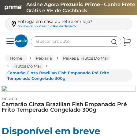
Assine Agora
Prezunic Prime
• Ganhe Frete
Grátis e 5% de Cashback
Entrega em casa ou retire em loja?
Você está no
Prezunic
Rio de Janeiro
Buscar produto
Termos mais buscados
Peixaria
Peixes E Frutos Do Mar
carne
Frutos Do Mar
Camarão Cinza Brazilian Fish Empanado Pré Frito
leite
Temperado Congelado 300g
café
queijo
1886088
Camarão Cinza Brazilian Fish Empanado Pré
arroz
Frito Temperado Congelado 300g
azeite
biscoito
Disponível em breve