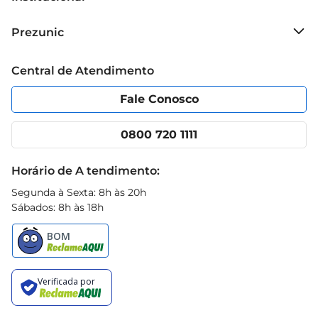
refeições comuns em momentos deliciosos.
Sobre o Prezunic
Prezunic
Grupo Cencosud
Trabalhe conosco
Blog Prezunic
Central de Atendimento
Política de Privacidade
Código de Ética
Portal do fornecedor
Encartes
Fale Conosco
Nossas lojas
App Prezunic
Cencosud Media
Clube Prezunic
0800 720 1111
Receitas
Black Friday
Horário de A tendimento:
Segunda à Sexta: 8h às 20h
Sábados: 8h às 18h