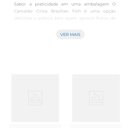
Sabor e praticidade em uma embalagem O 
Camarão Cinza Brazilian Fish é uma opção 
deliciosa e prática para quem aprecia frutos do 
mar. Com 300g de camarões empanados, pré 
fritos e temperados, esse produto é ideal para 
VER MAIS
lanches rápidos, aperitivos em reuniões e até 
mesmo para compor pratos principais em um 
jantar especial. 

Qualidade e frescor da Brazilian Fish Com a 
marca Brazilian Fish, você pode ter certeza da 
qualidade dos ingredientes utilizados. O camarão 
cinza é selecionado cuidadosamente para 
garantir sabor e textura excepcionais. O 
processode empanamento e a temperação são 
realizados de maneira a realçar o sabor natural do 
camarão, proporcionando uma experiência 
gastronômica agradável a cada mordida. 

Versatilidade de preparo Uma das grandes 
vantagens do camarão empanado é a sua 