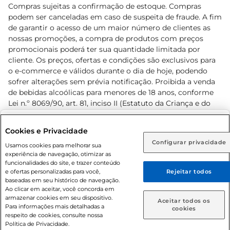
Compras sujeitas a confirmação de estoque. Compras
podem ser canceladas em caso de suspeita de fraude. A fim
de garantir o acesso de um maior número de clientes as
nossas promoções, a compra de produtos com preços
promocionais poderá ter sua quantidade limitada por
cliente. Os preços, ofertas e condições são exclusivos para
o e-commerce e válidos durante o dia de hoje, podendo
sofrer alterações sem prévia notificação. Proibida a venda
de bebidas alcoólicas para menores de 18 anos, conforme
Lei n.º 8069/90, art. 81, inciso II (Estatuto da Criança e do
Adolescente). Preços e condições exclusivos para o
www.prezunic.com.br
, podendo sofrer alterações sem aviso
Selecione sua região:
Cookies e Privacidade
prévio. O valor mínimo para as compras on-line é de R$
Configurar privacidade
Rio de Janeiro (RJ)
Goiás (GO)
Usamos cookies para melhorar sua
80,00.
experiência de navegação, otimizar as
Ou
funcionalidades do site, e trazer conteúdo
e ofertas personalizadas para você,
Rejeitar todos
Caso queira comprar online, informe como deseja receber
baseadas em seu histórico de navegação.
suas compras:
Ao clicar em aceitar, você concorda em
armazenar cookies em seu dispositivo.
© 2026 Copyright. Todos os direitos
Aceitar todos os
Para informações mais detalhadas a
Entrega em casa
Retire em Loja
cookies
reservados Prezunic.
respeito de cookies, consulte nossa
Política de Privacidade.