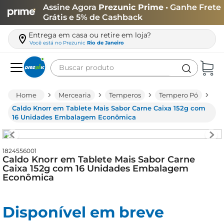
Assine Agora
Prezunic Prime
• Ganhe Frete
Grátis e 5% de Cashback
Entrega em casa ou retire em loja?
Você está no
Prezunic
Rio de Janeiro
Buscar produto
Termos mais buscados
Mercearia
Temperos
Tempero Pó
carne
Caldo Knorr em Tablete Mais Sabor Carne Caixa 152g com
16 Unidades Embalagem Econômica
leite
café
1824556001
queijo
Caldo Knorr em Tablete Mais Sabor Carne
Caixa 152g com 16 Unidades Embalagem
biscoito
Econômica
azeite
arroz
Disponível em breve