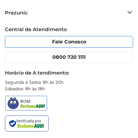
cheias de sabor.
Sobre o Prezunic
Prezunic
Grupo Cencosud
Trabalhe conosco
Blog Prezunic
Central de Atendimento
Política de Privacidade
Código de Ética
Portal do fornecedor
Encartes
Fale Conosco
Nossas lojas
App Prezunic
Cencosud Media
Clube Prezunic
0800 720 1111
Receitas
Black Friday
Horário de A tendimento:
Segunda à Sexta: 8h às 20h
Sábados: 8h às 18h