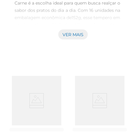
Carne é a escolha ideal para quem busca realçar o 
sabor dos pratos do dia a dia. Com 16 unidades na 
embalagem econômica de152g, esse tempero em 
pó é prático e fácil de utilizar, oferecendo a 
quantidade perfeita para garantir um gosto 
VER MAIS
marcante em sopas, molhos e diversos pratos. 
Sua fórmula concentrada proporciona um sabor 
profundo e autêntico, tornando suas preparações 
cada vez maisapreciadas. Ingredientes e 
combinações O Caldo Knorr é elaborado com 
ingredientes selecionados que proporcionam um 
verdadeiro saborde carne, ideal para enriquecer 
as receitas que você mais gosta. Os tabletes 
podem ser dissolvidos em água quente, 
adicionados diretamente ao prato em 
cozimentos ou até triturados para uma aplicação 
mais simples. Com isso, você pode criar um 
delicioso caldo caseiro e ainda dar um toque 
especial às suas receitas de maneira prática. 