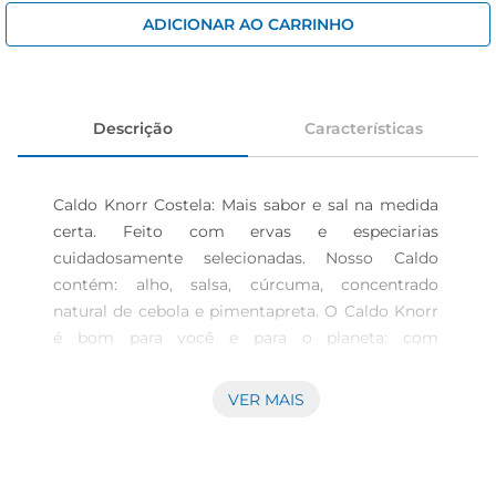
iogurte
ADICIONAR AO CARRINHO
papel higiênico
cerveja
Descrição
Características
Caldo Knorr Costela: Mais sabor e sal na medida 
certa. Feito com ervas e especiarias 
cuidadosamente selecionadas. Nosso Caldo 
contém: alho, salsa, cúrcuma, concentrado 
natural de cebola e pimentapreta. O Caldo Knorr 
é bom para você e para o planeta: com 
ingredientes cultivados respeitando ao meio 
ambiente, caixinha reciclável e produzido em 
VER MAIS
uma fábrica com zero emissão de gás carbônico 
Garanta mais sabor ao seu prato com Caldo 
Knorr Utilize 1 cubo de caldo para 600g de 