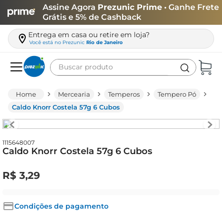
Assine Agora
Prezunic Prime
• Ganhe Frete
Grátis e 5% de Cashback
Entrega em casa ou retire em loja?
Você está no
Prezunic
Rio de Janeiro
Buscar produto
Termos mais buscados
Mercearia
Temperos
Tempero Pó
carne
Caldo Knorr Costela 57g 6 Cubos
leite
café
1115648007
Caldo Knorr Costela 57g 6 Cubos
queijo
arroz
R$
3
,
29
biscoito
azeite
Condições de pagamento