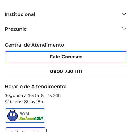
Institucional
Sobre o Prezunic
Prezunic
Grupo Cencosud
Trabalhe conosco
Blog Prezunic
Central de Atendimento
Política de Privacidade
Código de Ética
Portal do fornecedor
Encartes
Fale Conosco
Nossas lojas
App Prezunic
Cencosud Media
Clube Prezunic
0800 720 1111
Receitas
Black Friday
Horário de A tendimento:
Segunda à Sexta: 8h às 20h
Sábados: 8h às 18h