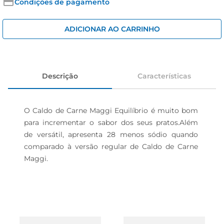
iogurte
Condições de pagamento
papel higiênico
ADICIONAR AO CARRINHO
cerveja
Descrição
Características
O Caldo de Carne Maggi Equilíbrio é muito bom 
para incrementar o sabor dos seus pratos.Além 
de versátil, apresenta 28 menos sódio quando 
comparado à versão regular de Caldo de Carne 
Maggi.