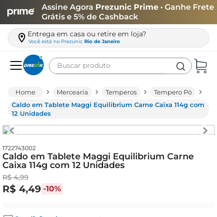
Assine Agora
Prezunic Prime
• Ganhe Frete
Grátis e 5% de Cashback
Entrega em casa ou retire em loja?
Você está no
Prezunic
Rio de Janeiro
Buscar produto
Termos mais buscados
Mercearia
Temperos
Tempero Pó
carne
Caldo em Tablete Maggi Equilibrium Carne Caixa 114g com
12 Unidades
leite
café
1722743002
queijo
Caldo em Tablete Maggi Equilibrium Carne
Caixa 114g com 12 Unidades
azeite
R$
4
,
99
biscoito
R$
4
,
49
-
10%
arroz