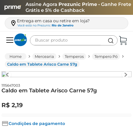
Assine Agora
Prezunic Prime
• Ganhe Frete
Grátis e 5% de Cashback
Entrega em casa ou retire em loja?
Você está no
Prezunic
Rio de Janeiro
Buscar produto
Termos mais buscados
Mercearia
Temperos
Tempero Pó
carne
Caldo em Tablete Arisco Carne 57g
leite
café
1115647003
Caldo em Tablete Arisco Carne 57g
queijo
azeite
R$
2
,
19
biscoito
arroz
Condições de pagamento