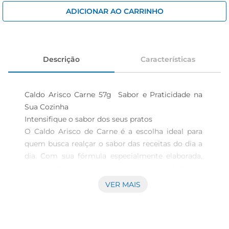
iogurte
ADICIONAR AO CARRINHO
papel higiênico
cerveja
Descrição
Características
Caldo Arisco Carne 57g  Sabor e Praticidade na 
Sua Cozinha

Intensifique o sabor dos seus pratos  

O Caldo Arisco de Carne é a escolha ideal para 
quem busca realçar o sabor das receitas do dia a 
dia. Com sua fórmula especialmente elaborada, 
esse caldo proporciona um gosto autêntico e 
delicioso, ideal para sopas, molhos e diversos 
VER MAIS
pratos. Cada pacote contém 57g, o suficiente para 
dar um toqueespecial em suas preparações, 
tornandoas mais saborosas e atraentes.
