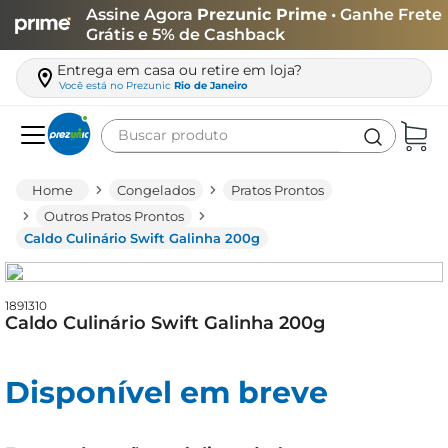
Assine Agora
Prezunic Prime
• Ganhe Frete
Grátis e 5% de Cashback
Entrega em casa ou retire em loja?
Você está no
Prezunic
Rio de Janeiro
Buscar produto
Termos mais buscados
Congelados
Pratos Prontos
carne
Outros Pratos Prontos
Caldo Culinário Swift Galinha 200g
leite
café
1891310
queijo
Caldo Culinário Swift Galinha 200g
azeite
biscoito
Disponível em breve
arroz