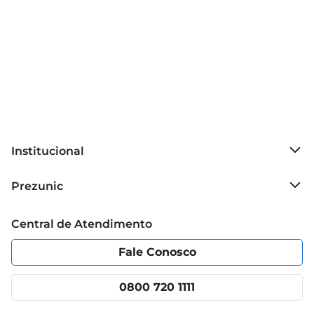
Institucional
Sobre o Prezunic
Prezunic
Grupo Cencosud
Trabalhe conosco
Blog Prezunic
Central de Atendimento
Política de Privacidade
Código de Ética
Portal do fornecedor
Encartes
Fale Conosco
Nossas lojas
App Prezunic
Cencosud Media
Clube Prezunic
0800 720 1111
Receitas
Black Friday