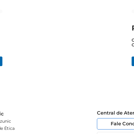
C
Central de At
ic
zunic
Fale Con
e Ética