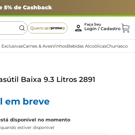
 e 5% de Cashback
Quero ser
 Exclusivas
Carnes & Aves
Vinhos
Bebidas Alcoólicas
Churrasco
sútil Baixa 9.3 Litros 2891
l em breve
está disponível no momento
uando estiver disponível