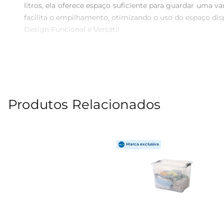
litros, ela oferece espaço suficiente para guardar uma v
facilita o empilhamento, otimizando o uso do espaço disp
Design Funcional e Versátil

Esta caixa é fabricada em plástico resistente, garantind
móveis, tornandoa ideal para ambientes com espaço limit
abrir várias caixas para encontrar o que precisa.

Facilidade de Transporte e Uso

A Caixa Box Plasutil Baixa 8.5L 2891 conta com alças lat
Produtos Relacionados
o quarto das crianças, oescritório ou a área de serviço, 
Especificações Técnicas

 Capacidade: 8,5 litros

 Material: Plástico resistente

 Dimensões: Ideal para locais com espaço reduzido

 Cor: Transparente, permitindo fácil visualização do conteúdo

A Caixa Box Plasutil é uma solução prática e eficiente 
ela se torna um item indispensável no dia a dia.