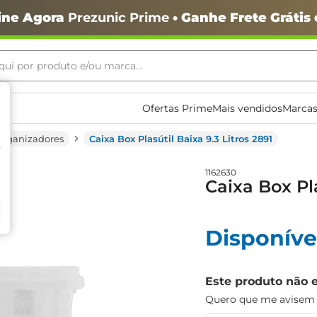
ine Agora
Prezunic Prime
• Ganhe Frete Grátis
ui por produto e/ou marca...
ais buscados
Ofertas Prime
Mais vendidos
Marcas
Organizadores
Caixa Box Plasútil Baixa 9.3 Litros 2891
1162630
Caixa Box Pla
o
Disponíve
Este produto não 
Quero que me avisem q
igiênico