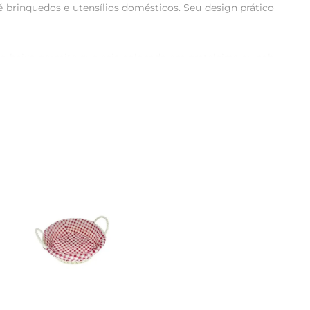
é brinquedos e utensílios domésticos. Seu design prático 
to baixo permite que seja colocada em prateleiras ou sob 
alizar o conteúdo facilmente, evitando a necessidade de 
 praticidade de um local para outro. Seja para organizar 
r a ordem e a limpeza dos ambientes.

erentes ambientes. Com seu design funcional e versátil, 