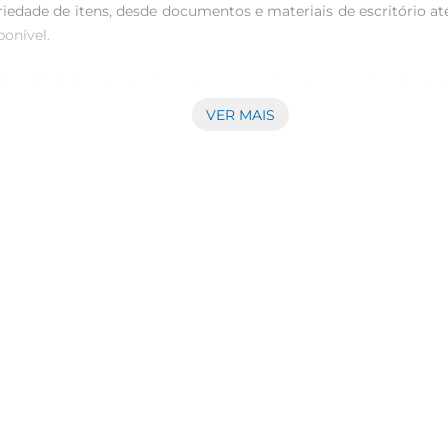
ariedade de itens, desde documentos e materiais de escritório at
onível.

o durabilidade e proteção para o que você armazenar. Seu forma
ado. Além disso, a transparência do material possibilita visu
VER MAIS
erais que facilitam o transporte, permitindo que você a mova com
essa caixa se adapta a diferentes necessidades, ajudando a mante
para quemdeseja otimizar o espaço e manter a organização em dif