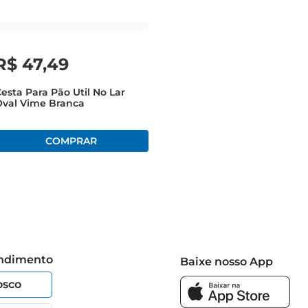
R$
47
,
49
esta Para Pão Util No Lar
Oval Vime Branca
endimento
Baixe nosso App
osco