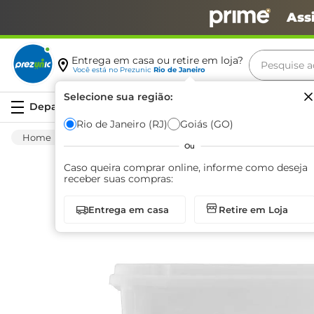
Ass
Pesquise aq
Entrega em casa ou retire em loja?
Você está no
Prezunic
Rio de Janeiro
Termos m
Selecione sua região:
Serviços
carne
Rio de Janeiro (RJ)
Goiás (GO)
Utilidades E Casa
Casa Em Geral
Cestos 
leite
Ou
café
Caso queira comprar online, informe como deseja
receber suas compras:
queijo
Entrega em casa
Retire em Loja
biscoit
azeite
arroz
iogurte
papel h