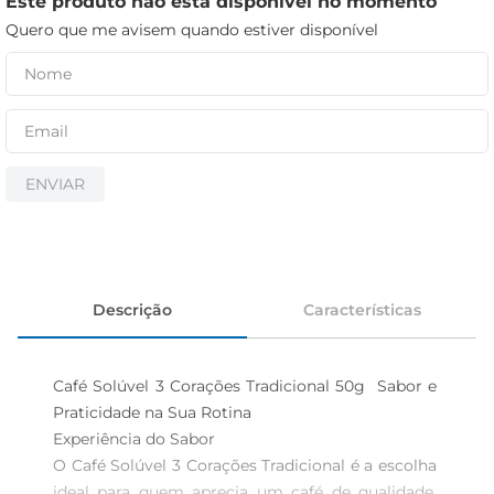
Este produto não está disponível no momento
cerveja
Quero que me avisem quando estiver disponível
iogurte
papel higiênico
ENVIAR
Descrição
Características
Café Solúvel 3 Corações Tradicional 50g  Sabor e 
Praticidade na Sua Rotina

Experiência do Sabor

O Café Solúvel 3 Corações Tradicional é a escolha 
ideal para quem aprecia um café de qualidade, 