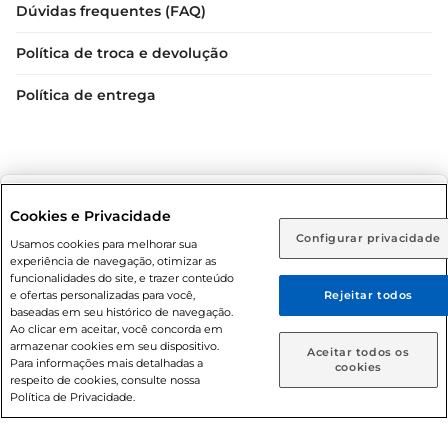
Dúvidas frequentes (FAQ)
Política de troca e devolução
Política de entrega
Selecione sua região:
Cookies e Privacidade
Configurar privacidade
Rio de Janeiro (RJ)
Goiás (GO)
Usamos cookies para melhorar sua
Condições gerais: Em caso de divergência de valores, o
experiência de navegação, otimizar as
valor válido é o do carrinho de compras. Fotos ilustrativas.
Ou
funcionalidades do site, e trazer conteúdo
e ofertas personalizadas para você,
Rejeitar todos
Compras sujeitas a confirmação de estoque. Compras
Caso queira comprar online, informe como deseja receber
baseadas em seu histórico de navegação.
podem ser canceladas em caso de suspeita de fraude. A fim
suas compras:
Ao clicar em aceitar, você concorda em
de garantir o acesso de um maior número de clientes as
armazenar cookies em seu dispositivo.
Aceitar todos os
nossas promoções, a compra de produtos com preços
Para informações mais detalhadas a
Entrega em casa
Retire em Loja
cookies
respeito de cookies, consulte nossa
promocionais poderá ter sua quantidade limitada por
Política de Privacidade.
cliente. Os preços, ofertas e condições são exclusivos para
o e-commerce e válidos durante o dia de hoje, podendo
sofrer alterações sem prévia notificação. Proibida a venda