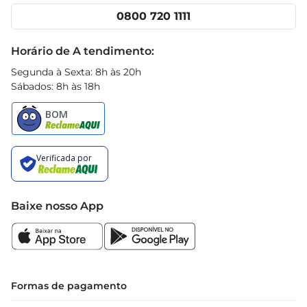
Cencosud Media
Clube Prezunic
 Tipo: Café Solúvel

0800 720 1111
Receitas
 Peso: 50g

Black Friday
 Marca: 3 Corações

Horário de A tendimento:
Com o Café Solúvel 3 Corações Tradicional, você 
Segunda à Sexta: 8h às 20h
transforma sua rotina em um momento especial, 
Sábados: 8h às 18h
repleto de sabor e praticidade. Experimente e 
descubra como é fácil desfrutar de um bom café 
a qualquer hora
Baixe nosso App
Formas de pagamento