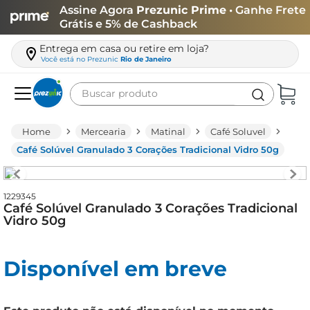
Assine Agora
Prezunic Prime
• Ganhe Frete
Grátis e 5% de Cashback
Entrega em casa ou retire em loja?
Você está no
Prezunic
Rio de Janeiro
Buscar produto
Termos mais buscados
Mercearia
Matinal
Café Soluvel
carne
Café Solúvel Granulado 3 Corações Tradicional Vidro 50g
leite
café
1229345
Café Solúvel Granulado 3 Corações Tradicional
queijo
Vidro 50g
arroz
Disponível em breve
azeite
biscoito