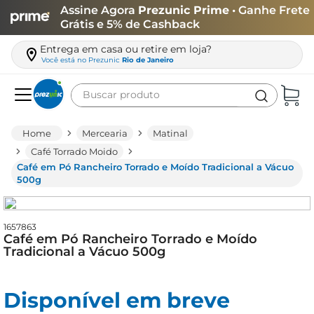
Assine Agora
Prezunic Prime
• Ganhe Frete
Grátis e 5% de Cashback
Entrega em casa ou retire em loja?
Você está no
Prezunic
Rio de Janeiro
Buscar produto
Termos mais buscados
Mercearia
Matinal
carne
Café Torrado Moido
Café em Pó Rancheiro Torrado e Moído Tradicional a Vácuo
leite
500g
café
queijo
1657863
Café em Pó Rancheiro Torrado e Moído
arroz
Tradicional a Vácuo 500g
azeite
biscoito
Disponível em breve