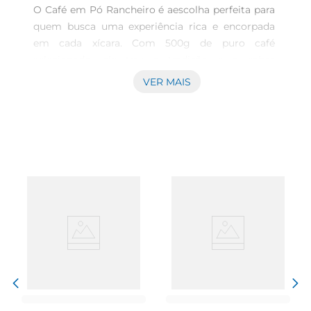
O Café em Pó Rancheiro é aescolha perfeita para 
quem busca uma experiência rica e encorpada 
em cada xícara. Com 500g de puro café 
selecionado, ele traz a tradição e o sabor 
característicos das melhores plantações, 
VER MAIS
proporcionando um aroma irresistível que 
transforma suas manhãs e momentos de pausa 
em verdadeiros rituais de prazer.

Qualidade que se destaca  

Produzido com grãos de alta qualidade, o Café 
em Pó Rancheiro é cuidadosamente torrado e 
moído para garantir uma extração perfeita. Seu 
processo de embalagem a vácuo preserva todas 
as propriedades do café, mantendo o frescor e o 
sabor por mais tempo. Cada pacote é uma 
garantia de que você terá sempre um café 
saboroso e aromático à sua disposição.

Versatilidade para diferentes paladares  

Este café é ideal para diferentes métodos de 