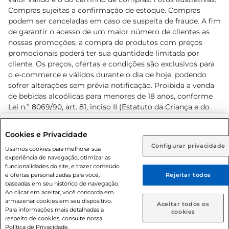
Compras sujeitas a confirmação de estoque. Compras
podem ser canceladas em caso de suspeita de fraude. A fim
de garantir o acesso de um maior número de clientes as
nossas promoções, a compra de produtos com preços
promocionais poderá ter sua quantidade limitada por
cliente. Os preços, ofertas e condições são exclusivos para
o e-commerce e válidos durante o dia de hoje, podendo
sofrer alterações sem prévia notificação. Proibida a venda
de bebidas alcoólicas para menores de 18 anos, conforme
Lei n.º 8069/90, art. 81, inciso II (Estatuto da Criança e do
Adolescente). Preços e condições exclusivos para o
www.prezunic.com.br
, podendo sofrer alterações sem aviso
Selecione sua região:
Cookies e Privacidade
prévio. O valor mínimo para as compras on-line é de R$
Configurar privacidade
Rio de Janeiro (RJ)
Goiás (GO)
Usamos cookies para melhorar sua
80,00.
experiência de navegação, otimizar as
Ou
funcionalidades do site, e trazer conteúdo
e ofertas personalizadas para você,
Rejeitar todos
Caso queira comprar online, informe como deseja receber
baseadas em seu histórico de navegação.
suas compras:
Ao clicar em aceitar, você concorda em
armazenar cookies em seu dispositivo.
© 2026 Copyright. Todos os direitos
Aceitar todos os
Para informações mais detalhadas a
Entrega em casa
Retire em Loja
cookies
reservados Prezunic.
respeito de cookies, consulte nossa
Política de Privacidade.