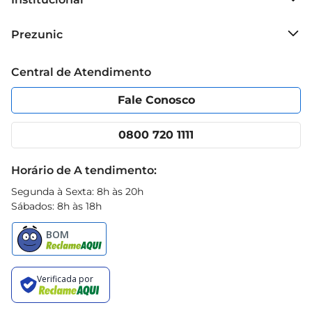
café brasileiro em sua casa
Sobre o Prezunic
Prezunic
Grupo Cencosud
Trabalhe conosco
Blog Prezunic
Central de Atendimento
Política de Privacidade
Código de Ética
Portal do fornecedor
Encartes
Fale Conosco
Nossas lojas
App Prezunic
Cencosud Media
Clube Prezunic
0800 720 1111
Receitas
Black Friday
Horário de A tendimento:
Segunda à Sexta: 8h às 20h
Sábados: 8h às 18h