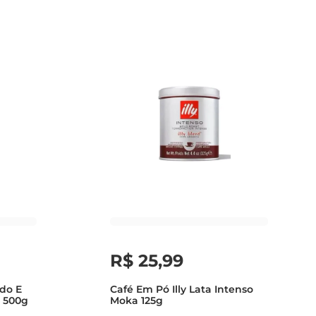
R$
25
,
99
do E
Café Em Pó Illy Lata Intenso
h 500g
Moka 125g