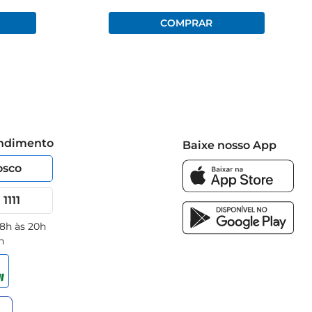
endimento
Baixe nosso App
osco
1111
 8h às 20h
h