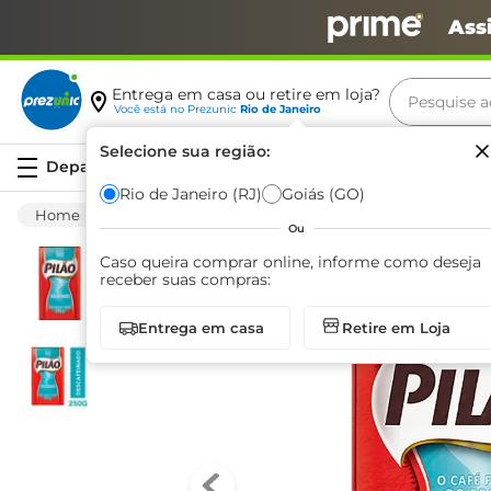
Ass
Pesquise aq
Entrega em casa ou retire em loja?
Você está no
Prezunic
Rio de Janeiro
Termos m
Selecione sua região:
Serviços
carne
Rio de Janeiro (RJ)
Goiás (GO)
Mercearia
Matinal
Café Torrado Moido
leite
Ou
café
Caso queira comprar online, informe como deseja
receber suas compras:
queijo
Entrega em casa
Retire em Loja
azeite
biscoit
arroz
iogurte
papel h