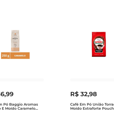
36
,
99
R$
32
,
98
m Pó Baggio Aromas
Café Em Pó União Torra
o E Moído Caramelo
Moído Extraforte Pouc
 250g