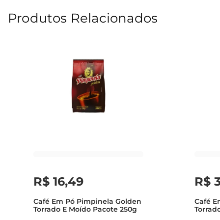
Produtos Relacionados
R$
16
,
49
R$
Café Em Pó Pimpinela Golden
Café E
Torrado E Moído Pacote 250g
Torrad
Pacote