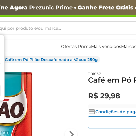
ine Agora
Prezunic Prime
• Ganhe Frete Grátis
ui por produto e/ou marca...
ais buscados
Ofertas Prime
Mais vendidos
Marcas
Café em Pó Pilão Descafeinado a Vácuo 250g
1101837
Café em Pó 
R$
29
,
98
o
Condições de pa
igiênico