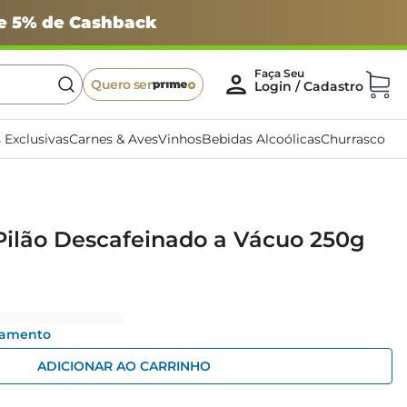
 e 5% de Cashback
Quero ser
 Exclusivas
Carnes & Aves
Vinhos
Bebidas Alcoólicas
Churrasco
Pilão Descafeinado a Vácuo 250g
gamento
ADICIONAR AO CARRINHO