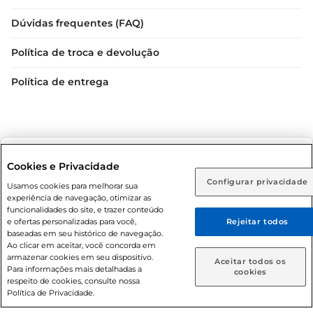
Dúvidas frequentes (FAQ)
Política de troca e devolução
Política de entrega
Selecione sua região:
Cookies e Privacidade
Configurar privacidade
Rio de Janeiro (RJ)
Goiás (GO)
Usamos cookies para melhorar sua
Condições gerais: Em caso de divergência de valores, o
experiência de navegação, otimizar as
valor válido é o do carrinho de compras. Fotos ilustrativas.
Ou
funcionalidades do site, e trazer conteúdo
e ofertas personalizadas para você,
Rejeitar todos
Compras sujeitas a confirmação de estoque. Compras
Caso queira comprar online, informe como deseja receber
baseadas em seu histórico de navegação.
podem ser canceladas em caso de suspeita de fraude. A fim
suas compras:
Ao clicar em aceitar, você concorda em
de garantir o acesso de um maior número de clientes as
armazenar cookies em seu dispositivo.
Aceitar todos os
nossas promoções, a compra de produtos com preços
Para informações mais detalhadas a
Entrega em casa
Retire em Loja
cookies
respeito de cookies, consulte nossa
promocionais poderá ter sua quantidade limitada por
Política de Privacidade.
cliente. Os preços, ofertas e condições são exclusivos para
o e-commerce e válidos durante o dia de hoje, podendo