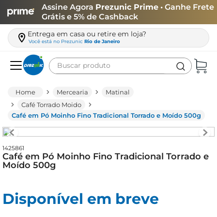
Assine Agora
Prezunic Prime
• Ganhe Frete
Grátis e 5% de Cashback
Entrega em casa ou retire em loja?
Você está no
Prezunic
Rio de Janeiro
Buscar produto
Termos mais buscados
Mercearia
Matinal
carne
Café Torrado Moido
Café em Pó Moinho Fino Tradicional Torrado e Moído 500g
leite
café
1425861
queijo
Café em Pó Moinho Fino Tradicional Torrado e
Moído 500g
biscoito
azeite
Disponível em breve
arroz