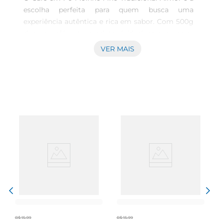
escolha perfeita para quem busca uma 
experiência autêntica e rica em sabor. Com 500g 
depuro café, este produto é ideal para preparar 
aquele café fresco e aromático que acompanha 
VER MAIS
os melhores momentos do seu dia. Seja nocafé 
da manhã, na pausa do trabalho ou em um 
encontro com amigos, cada xícara traz a tradição 
e a qualidade que os amantes de café apreciam.

Qualidade que faz a diferença  

Produzido com grãos selecionados, o Café Almof 
é moído de forma fina, garantindo uma extração 
perfeita dos sabores e aromas. Essa moagem 
especial é ideal para métodos de preparo como 
coador, prensa francesa ou espresso, permitindo 
que você desfrute de um café encorpado e 
saboroso. A tradição na produção do café é 
refletida em cada detalhe, desde a seleção dos 
grãos até o processo de torrefação.

R$
15
,
99
R$
15
,
99