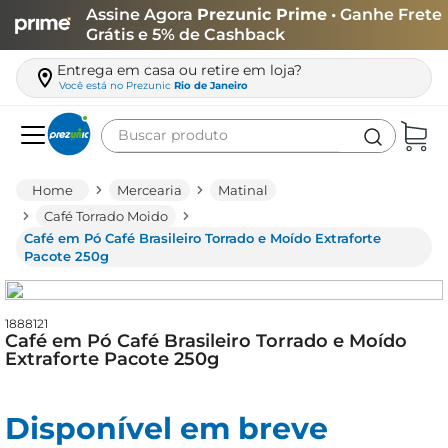
Assine Agora
Prezunic Prime
• Ganhe Frete
Grátis e 5% de Cashback
Entrega em casa ou retire em loja?
Você está no
Prezunic
Rio de Janeiro
Buscar produto
Termos mais buscados
Mercearia
Matinal
carne
Café Torrado Moido
Café em Pó Café Brasileiro Torrado e Moído Extraforte
leite
Pacote 250g
café
queijo
1888121
Café em Pó Café Brasileiro Torrado e Moído
azeite
Extraforte Pacote 250g
biscoito
arroz
Disponível em breve