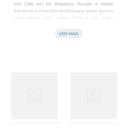
\nO Café em Pó Brasileiro Torrado e Moído 
Extraforte é a escolha perfeita para quem aprecia 
uma bebida com caráter forte e um sabor 
inconfundível. Ideal para começar o dia com 
energia ou para um momento de pausa 
VER MAIS
agradável, este café é um verdadeiro convite à 
degustação, trazendo para a sua xícara o melhor 
da tradição cafeeira do Brasil.\nSabor e Aroma 
Inigualáveis  \nProduzido com grãos 
selecionados, o Café Extraforte é torrado de 
maneira cuidadosa para realçar o seu potencial 
aromático e gustativo. Cada embalagem de 250g 
contém uma mistura de sabores que se 
destacam pela robustez e intensidade, 
proporcionando uma experiência de café que 
encanta os paladares mais exigentes. Seja puro 
ou em preparações como espresso, este café 
promete surpreender a cada gole.\nVersatilidade 
na Preparo  \nPensado para se adaptar a 