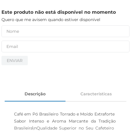
iogurte
papel higiênico
Este produto não está disponível no momento
Quero que me avisem quando estiver disponível
cerveja
ENVIAR
Descrição
Características
Café em Pó Brasileiro Torrado e Moído Extraforte  
Sabor Intenso e Aroma Marcante da Tradição 
Brasileira\nQualidade Superior no Seu Cafeteiro  