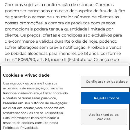
Compras sujeitas a confirmação de estoque. Compras
podem ser canceladas em caso de suspeita de fraude. A fim
de garantir o acesso de um maior número de clientes as
nossas promoções, a compra de produtos com preços
promocionais poderá ter sua quantidade limitada por
cliente. Os preços, ofertas e condições são exclusivos para
o e-commerce e válidos durante o dia de hoje, podendo
sofrer alterações sem prévia notificação. Proibida a venda
de bebidas alcoólicas para menores de 18 anos, conforme
Lei n.º 8069/90, art. 81, inciso II (Estatuto da Criança e do
Adolescente). Preços e condições exclusivos para o
www.prezunic.com.br
, podendo sofrer alterações sem aviso
Selecione sua região:
Cookies e Privacidade
prévio. O valor mínimo para as compras on-line é de R$
Configurar privacidade
Rio de Janeiro (RJ)
Goiás (GO)
Usamos cookies para melhorar sua
80,00.
experiência de navegação, otimizar as
Ou
funcionalidades do site, e trazer conteúdo
e ofertas personalizadas para você,
Rejeitar todos
Caso queira comprar online, informe como deseja receber
baseadas em seu histórico de navegação.
suas compras:
Ao clicar em aceitar, você concorda em
armazenar cookies em seu dispositivo.
© 2026 Copyright. Todos os direitos
Aceitar todos os
Para informações mais detalhadas a
Entrega em casa
Retire em Loja
cookies
reservados Prezunic.
respeito de cookies, consulte nossa
Política de Privacidade.