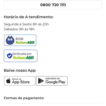
Cencosud Media
Clube Prezunic
0800 720 1111
Receitas
Black Friday
Horário de A tendimento:
Segunda à Sexta: 8h às 20h
Sábados: 8h às 18h
Baixe nosso App
Formas de pagamento