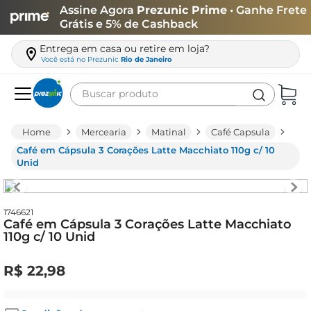
Assine Agora
Prezunic Prime
• Ganhe Frete
Grátis e 5% de Cashback
Entrega em casa ou retire em loja?
Você está no
Prezunic
Rio de Janeiro
Buscar produto
Termos mais buscados
Mercearia
Matinal
Café Capsula
carne
Café em Cápsula 3 Corações Latte Macchiato 110g c/ 10
Unid
leite
café
1746621
queijo
Café em Cápsula 3 Corações Latte Macchiato
110g c/ 10 Unid
azeite
biscoito
R$
22
,
98
arroz