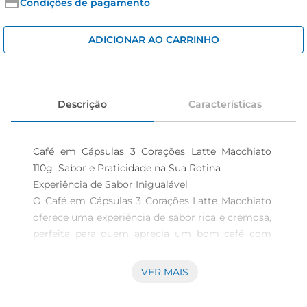
iogurte
Condições de pagamento
papel higiênico
ADICIONAR AO CARRINHO
cerveja
Descrição
Características
Café em Cápsulas 3 Corações Latte Macchiato 
110g  Sabor e Praticidade na Sua Rotina

Experiência de Sabor Inigualável  

O Café em Cápsulas 3 Corações Latte Macchiato 
oferece uma experiência de sabor rica e cremosa, 
perfeita para quem aprecia um bom café com 
um toque especial. Com uma combinação 
equilibrada de café expresso e leite vaporizado, 
VER MAIS
cada xícara proporciona um momento de prazer 
e aconchego, ideal para começar o dia ou para 