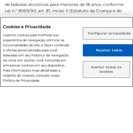
de bebidas alcoólicas para menores de 18 anos, conforme
Lei n.º 8069/90, art. 81, inciso II (Estatuto da Criança e do
Adolescente). Preços e condições exclusivos para o
www.prezunic.com.br
, podendo sofrer alterações sem aviso
Selecione sua região:
Cookies e Privacidade
prévio. O valor mínimo para as compras on-line é de R$
Configurar privacidade
Rio de Janeiro (RJ)
Goiás (GO)
Usamos cookies para melhorar sua
80,00.
experiência de navegação, otimizar as
Ou
funcionalidades do site, e trazer conteúdo
e ofertas personalizadas para você,
Rejeitar todos
Caso queira comprar online, informe como deseja receber
baseadas em seu histórico de navegação.
suas compras:
Ao clicar em aceitar, você concorda em
armazenar cookies em seu dispositivo.
© 2026 Copyright. Todos os direitos
Aceitar todos os
Para informações mais detalhadas a
Entrega em casa
Retire em Loja
cookies
reservados Prezunic.
respeito de cookies, consulte nossa
Política de Privacidade.
Cencosud Brasil Comercial SA.CNPJ sob n° 39.346.861/0350-
38 . Sediada na Av. das Nações Unidas, 12.995, 21º andar, CEP:
04.578-000, Bairro Brooklin Paulista, na cidade de São Paulo
- SP.