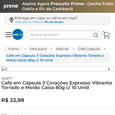
Assine Agora
Prezunic Prime
• Ganhe Frete
Grátis e 5% de Cashback
Entrega em casa ou retire em loja?
Você está no
Prezunic
Rio de Janeiro
Buscar produto
Termos mais buscados
Mercearia
Matinal
Café Capsula
carne
Café em Cápsula 3 Corações Expresso Vibrante Torrado e
Moído Caixa 80g c/ 10 Unid
leite
café
1559177
queijo
Café em Cápsula 3 Corações Expresso Vibrante
Torrado e Moído Caixa 80g c/ 10 Unid
azeite
biscoito
R$
22
,
98
arroz