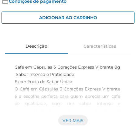
iogurte
Condições de pagamento
papel higiênico
ADICIONAR AO CARRINHO
cerveja
Descrição
Características
Café em Cápsulas 3 Corações Express Vibrante 8g 
 Sabor Intenso e Praticidade

Experiência de Sabor Única  

O Café em Cápsulas 3 Corações Express Vibrante 
é a escolha perfeita para quem aprecia um café 
de qualidade, com um sabor intenso e 
encorpado. Cada cápsula contém 8g de café 
selecionado, proporcionando uma bebida rica e 
VER MAIS
aromática que vai despertar seus sentidos a cada 
gole. Ideal para momentos de pausa ou para 