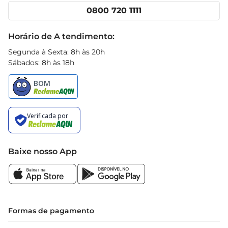
qualidade pode transformar seu dia.
Cencosud Media
Clube Prezunic
0800 720 1111
Receitas
Black Friday
Horário de A tendimento:
Segunda à Sexta: 8h às 20h
Sábados: 8h às 18h
Baixe nosso App
Formas de pagamento