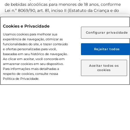
de bebidas alcoólicas para menores de 18 anos, conforme
Lei n.º 8069/90, art. 81, inciso II (Estatuto da Criança e do
Adolescente). Preços e condições exclusivos para o
www.prezunic.com.br
, podendo sofrer alterações sem aviso
Selecione sua região:
Cookies e Privacidade
prévio. O valor mínimo para as compras on-line é de R$
Configurar privacidade
Rio de Janeiro (RJ)
Goiás (GO)
Usamos cookies para melhorar sua
80,00.
experiência de navegação, otimizar as
Ou
funcionalidades do site, e trazer conteúdo
e ofertas personalizadas para você,
Rejeitar todos
Caso queira comprar online, informe como deseja receber
baseadas em seu histórico de navegação.
suas compras:
Ao clicar em aceitar, você concorda em
armazenar cookies em seu dispositivo.
© 2026 Copyright. Todos os direitos
Aceitar todos os
Para informações mais detalhadas a
Entrega em casa
Retire em Loja
cookies
reservados Prezunic.
respeito de cookies, consulte nossa
Política de Privacidade.
Cencosud Brasil Comercial SA.CNPJ sob n° 39.346.861/0350-
38 . Sediada na Av. das Nações Unidas, 12.995, 21º andar, CEP:
04.578-000, Bairro Brooklin Paulista, na cidade de São Paulo
- SP.