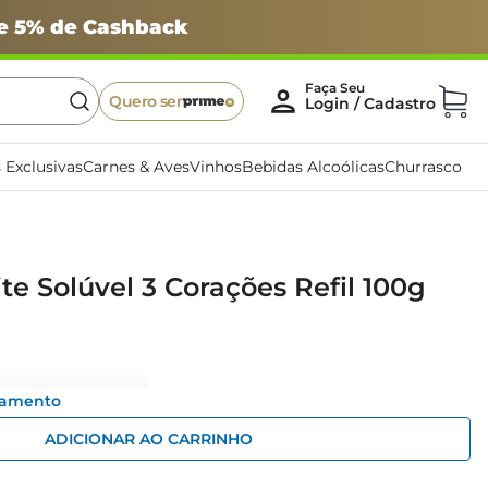
 e 5% de Cashback
Quero ser
 Exclusivas
Carnes & Aves
Vinhos
Bebidas Alcoólicas
Churrasco
te Solúvel 3 Corações Refil 100g
gamento
ADICIONAR AO CARRINHO