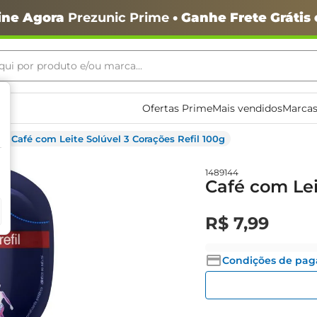
ine Agora
Prezunic Prime
• Ganhe Frete Grátis
ui por produto e/ou marca...
ais buscados
Ofertas Prime
Mais vendidos
Marcas
Café com Leite Solúvel 3 Corações Refil 100g
1489144
Café com Lei
R$
7
,
99
o
Condições de pa
igiênico