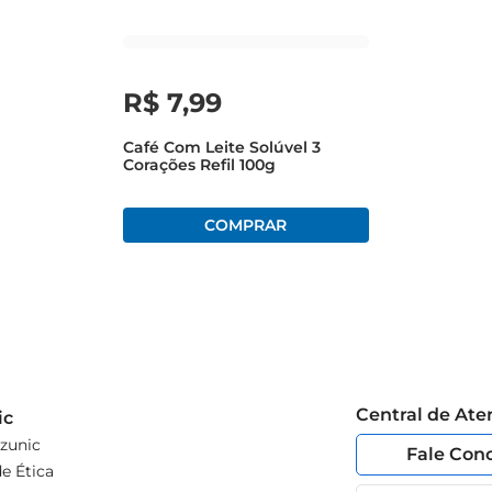
R$
7
,
99
Café Com Leite Solúvel 3
Corações Refil 100g
Central de At
ic
zunic
Fale Con
e Ética