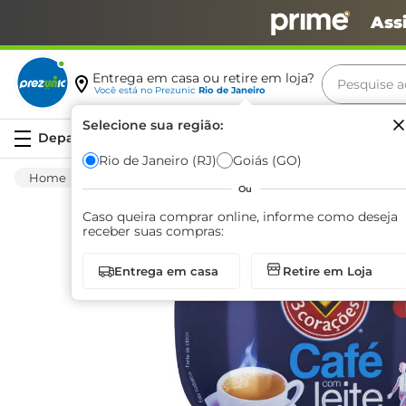
Ass
Pesquise aq
Entrega em casa ou retire em loja?
Você está no
Prezunic
Rio de Janeiro
Termos m
Selecione sua região:
Serviços
carne
Rio de Janeiro (RJ)
Goiás (GO)
Mercearia
Matinal
Café Torrado Moido
leite
Ou
café
Caso queira comprar online, informe como deseja
receber suas compras:
queijo
Entrega em casa
Retire em Loja
arroz
biscoit
azeite
iogurte
papel h