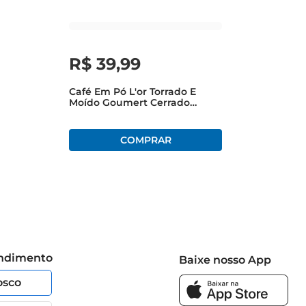
R$
39
,
99
Café Em Pó L'or Torrado E
Moído Goumert Cerrado
Mineiro Pacote 250g
endimento
Baixe nosso App
osco