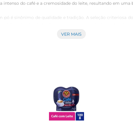
intenso do café e a cremosidade do leite, resultando em uma b
pó é sinônimo de qualidade e tradição. A seleção criteriosa do
a manhã, no lanche da tarde ou em momentos de descontração co
VER MAIS
ê o prepare de forma rápida e fácil. Basta adicionar água que
os, quando o tempo é curto, mas o desejo de um bom café não pode
nhado de biscoitos, pães ou bolos para um lanche completo e
tem de uma bebida que agrada a todos os gostos.

sua casa uma bebida que combina sabor, praticidade e qualidad