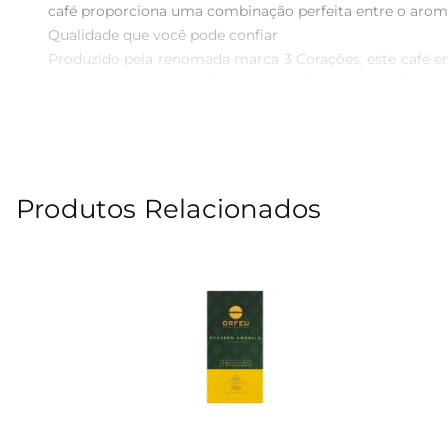
café proporciona uma combinação perfeita entre o aroma 
Qualidade que você pode confiar  

Produzido pela renomada marca 3 Corações, este café em 
para serpreparado em diversas ocasiões, seja no café d
Versatilidade na preparação  

A praticidade do Café com Leite em Pó permite que voc
deliciosa e cremosa. É perfeito para aqueles dias corrid
Sugestões de uso  

Produtos Relacionados
Experimente o Café com Leite em Pó 3 Corações acompa
em reuniões, garantindo que todos os convidados desfru
Informações técnicas  

 Peso: 100g  

 Tipo: Café com leite em pó  

 Marca: 3 Corações  

Com o Café com Leite em Pó 3 Corações, você traz para 