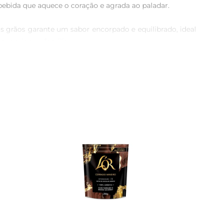
ebida que aquece o coração e agrada ao paladar.

s grãos garante um sabor encorpado e equilibrado, ideal 
m amigos e familiares.

nte e mexer, e em poucos minutos você terá uma bebida 
 faltar.

 saboroso. Também é uma ótima opção para ser servido 
e, tornando cada momento mais especial.