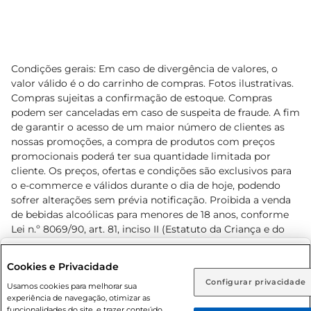
Condições gerais: Em caso de divergência de valores, o
valor válido é o do carrinho de compras. Fotos ilustrativas.
Compras sujeitas a confirmação de estoque. Compras
podem ser canceladas em caso de suspeita de fraude. A fim
de garantir o acesso de um maior número de clientes as
nossas promoções, a compra de produtos com preços
promocionais poderá ter sua quantidade limitada por
cliente. Os preços, ofertas e condições são exclusivos para
o e-commerce e válidos durante o dia de hoje, podendo
sofrer alterações sem prévia notificação. Proibida a venda
de bebidas alcoólicas para menores de 18 anos, conforme
Lei n.º 8069/90, art. 81, inciso II (Estatuto da Criança e do
Adolescente). Preços e condições exclusivos para o
www.prezunic.com.br
, podendo sofrer alterações sem aviso
Selecione sua região:
Cookies e Privacidade
prévio. O valor mínimo para as compras on-line é de R$
Configurar privacidade
Rio de Janeiro (RJ)
Goiás (GO)
Usamos cookies para melhorar sua
80,00.
experiência de navegação, otimizar as
Ou
funcionalidades do site, e trazer conteúdo