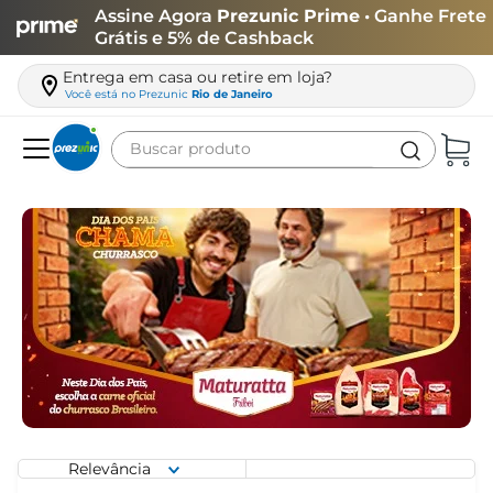
Assine Agora
Prezunic Prime
• Ganhe Frete
Grátis e 5% de Cashback
Entrega em casa ou retire em loja?
Você está no
Prezunic
Rio de Janeiro
Buscar produto
Termos mais buscados
carne
leite
café
queijo
azeite
biscoito
arroz
Relevância