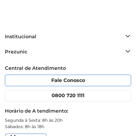
Institucional
Sobre o Prezunic
Prezunic
Grupo Cencosud
Trabalhe conosco
Blog Prezunic
Central de Atendimento
Política de Privacidade
Código de Ética
Portal do fornecedor
Encartes
Fale Conosco
Nossas lojas
App Prezunic
Cencosud Media
Clube Prezunic
0800 720 1111
Receitas
Black Friday
Horário de A tendimento:
Segunda à Sexta: 8h às 20h
Sábados: 8h às 18h