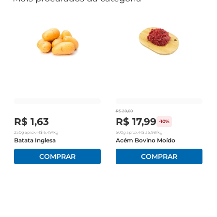
R$
20
,
00
R$
1
,
63
R$
17
,
99
-
10%
250g
aprox.
•
R$
6
,
49
/kg
500g
aprox.
•
R$
35
,
98
/kg
Batata Inglesa
Acém Bovino Moído