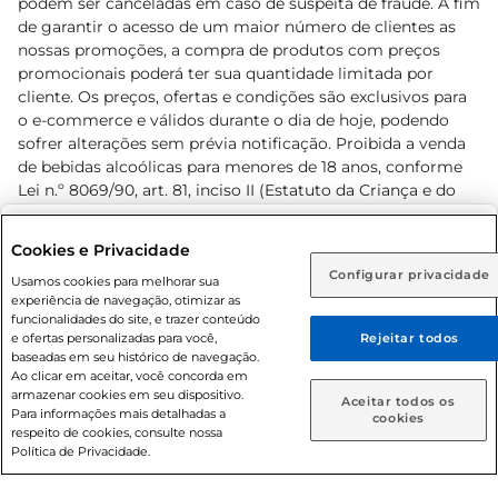
podem ser canceladas em caso de suspeita de fraude. A fim
de garantir o acesso de um maior número de clientes as
nossas promoções, a compra de produtos com preços
promocionais poderá ter sua quantidade limitada por
cliente. Os preços, ofertas e condições são exclusivos para
o e-commerce e válidos durante o dia de hoje, podendo
sofrer alterações sem prévia notificação. Proibida a venda
de bebidas alcoólicas para menores de 18 anos, conforme
Lei n.º 8069/90, art. 81, inciso II (Estatuto da Criança e do
Adolescente). Preços e condições exclusivos para o
www.prezunic.com.br
, podendo sofrer alterações sem aviso
Selecione sua região:
Cookies e Privacidade
prévio. O valor mínimo para as compras on-line é de R$
Configurar privacidade
Rio de Janeiro (RJ)
Goiás (GO)
Usamos cookies para melhorar sua
80,00.
experiência de navegação, otimizar as
Ou
funcionalidades do site, e trazer conteúdo
e ofertas personalizadas para você,
Rejeitar todos
Caso queira comprar online, informe como deseja receber
baseadas em seu histórico de navegação.
suas compras:
Ao clicar em aceitar, você concorda em
armazenar cookies em seu dispositivo.
© 2026 Copyright. Todos os direitos
Aceitar todos os
Para informações mais detalhadas a
Entrega em casa
Retire em Loja
cookies
reservados Prezunic.
respeito de cookies, consulte nossa
Política de Privacidade.