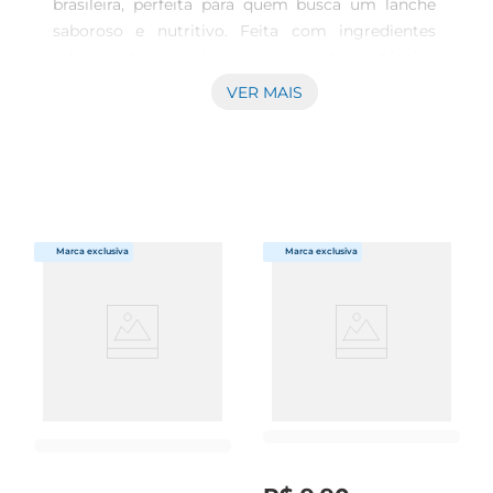
brasileira, perfeita para quem busca um lanche 
saboroso e nutritivo. Feita com ingredientes 
selecionados, essa iguaria traz o sabor autêntico 
do milho, proporcionando uma experiência única 
VER MAIS
a cada pedaço. Ideal para acompanhar um café 
fresco ou um chá da tarde, a broa é uma opção 
que agrada a todos os paladares.

Textura e Sabor Inconfundíveis

Com uma textura macia e um leve crocante na 
parte externa, a broa demilho é preparada com 
uma receita que respeita a tradição, garantindo 
um sabor inconfundível. O milho, ingrediente 
principal, é rico em nutrientes e traz um toque 
especial, tornando cada fatia uma verdadeira 
explosão de sabor. É uma escolha perfeita para 
quem aprecia produtos feitos com carinho e 
dedicação.

Versatilidade na Mesa

Essa broa é extremamente versátil e pode ser 