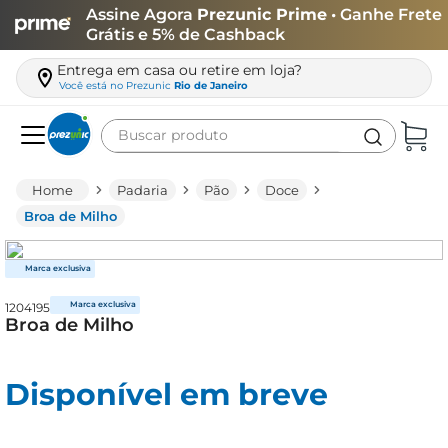
Assine Agora
Prezunic Prime
• Ganhe Frete
Grátis e 5% de Cashback
Entrega em casa ou retire em loja?
Você está no
Prezunic
Rio de Janeiro
Buscar produto
Termos mais buscados
Padaria
Pão
Doce
carne
Broa de Milho
leite
café
1204195
queijo
Broa de Milho
biscoito
azeite
Disponível em breve
arroz