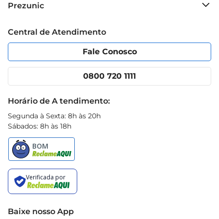
Prezunic
Grupo Cencosud
Trabalhe conosco
Blog Prezunic
Central de Atendimento
Política de Privacidade
Código de Ética
Portal do fornecedor
Encartes
Fale Conosco
Nossas lojas
App Prezunic
Cencosud Media
Clube Prezunic
0800 720 1111
Receitas
Black Friday
Horário de A tendimento:
Segunda à Sexta: 8h às 20h
Sábados: 8h às 18h
Baixe nosso App