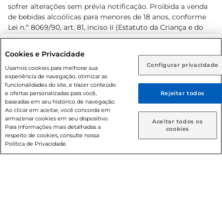
sofrer alterações sem prévia notificação. Proibida a venda
de bebidas alcoólicas para menores de 18 anos, conforme
Lei n.º 8069/90, art. 81, inciso II (Estatuto da Criança e do
Adolescente). Preços e condições exclusivos para o
www.prezunic.com.br
, podendo sofrer alterações sem aviso
Selecione sua região:
Cookies e Privacidade
prévio. O valor mínimo para as compras on-line é de R$
Configurar privacidade
Rio de Janeiro (RJ)
Goiás (GO)
Usamos cookies para melhorar sua
80,00.
experiência de navegação, otimizar as
Ou
funcionalidades do site, e trazer conteúdo
e ofertas personalizadas para você,
Rejeitar todos
Caso queira comprar online, informe como deseja receber
baseadas em seu histórico de navegação.
suas compras:
Ao clicar em aceitar, você concorda em
armazenar cookies em seu dispositivo.
© 2026 Copyright. Todos os direitos
Aceitar todos os
Para informações mais detalhadas a
Entrega em casa
Retire em Loja
cookies
reservados Prezunic.
respeito de cookies, consulte nossa
Política de Privacidade.
Cencosud Brasil Comercial SA.CNPJ sob n° 39.346.861/0350-
38 . Sediada na Av. das Nações Unidas, 12.995, 21º andar, CEP:
04.578-000, Bairro Brooklin Paulista, na cidade de São Paulo
- SP.