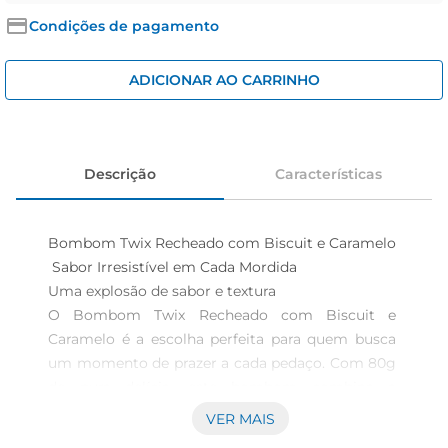
cerveja
Condições de pagamento
iogurte
papel higiênico
ADICIONAR AO CARRINHO
Descrição
Características
Bombom Twix Recheado com Biscuit e Caramelo 
 Sabor Irresistível em Cada Mordida

Uma explosão de sabor e textura  

O Bombom Twix Recheado com Biscuit e 
Caramelo é a escolha perfeita para quem busca 
um momento de prazer a cada pedaço. Com 80g 
de pura delícia, este bombom combina a 
crocância do biscuit com o sabor inconfundível 
VER MAIS
do caramelo, envolto por uma camada generosa 