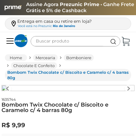
Assine Agora
Prezunic Prime
• Ganhe Frete
Grátis e 5% de Cashback
Entrega em casa ou retire em loja?
Você está no
Prezunic
Rio de Janeiro
Buscar produto
Termos mais buscados
Mercearia
Bomboniere
carne
Chocolate E Confeito
Bombom Twix Chocolate c/ Biscoito e Caramelo c/ 4 barras
leite
80g
café
queijo
1635744
Bombom Twix Chocolate c/ Biscoito e
arroz
Caramelo c/ 4 barras 80g
azeite
R$
9
,
99
biscoito