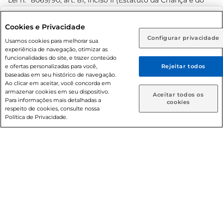
Lei n.º 8069/90, art. 81, inciso II (Estatuto da Criança e do
Adolescente). Preços e condições exclusivos para o
www.prezunic.com.br
, podendo sofrer alterações sem aviso
Selecione sua região:
Cookies e Privacidade
prévio. O valor mínimo para as compras on-line é de R$
Configurar privacidade
Rio de Janeiro (RJ)
Goiás (GO)
Usamos cookies para melhorar sua
80,00.
experiência de navegação, otimizar as
Ou
funcionalidades do site, e trazer conteúdo
e ofertas personalizadas para você,
Rejeitar todos
Caso queira comprar online, informe como deseja receber
baseadas em seu histórico de navegação.
suas compras:
Ao clicar em aceitar, você concorda em
armazenar cookies em seu dispositivo.
© 2026 Copyright. Todos os direitos
Aceitar todos os
Para informações mais detalhadas a
Entrega em casa
Retire em Loja
cookies
reservados Prezunic.
respeito de cookies, consulte nossa
Política de Privacidade.
Cencosud Brasil Comercial SA.CNPJ sob n° 39.346.861/0350-
38 . Sediada na Av. das Nações Unidas, 12.995, 21º andar, CEP:
04.578-000, Bairro Brooklin Paulista, na cidade de São Paulo
- SP.