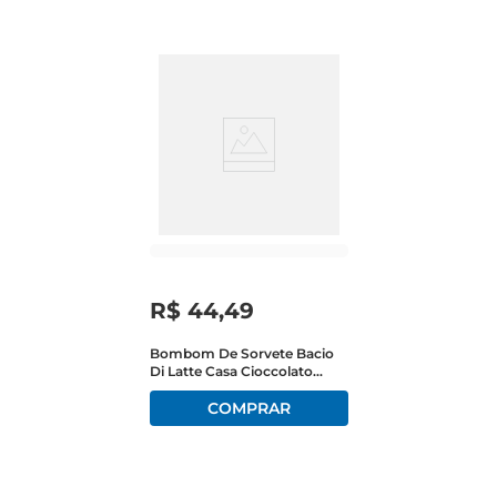
R$
44
,
49
Bombom De Sorvete Bacio
Di Latte Casa Cioccolato
Belga Pote 144g