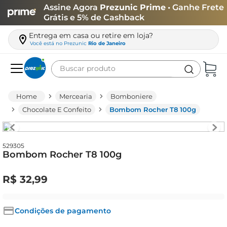
Assine Agora
Prezunic Prime
• Ganhe Frete
Grátis e 5% de Cashback
Entrega em casa ou retire em loja?
Você está no
Prezunic
Rio de Janeiro
Buscar produto
Termos mais buscados
Mercearia
Bomboniere
carne
Chocolate E Confeito
Bombom Rocher T8 100g
leite
café
529305
Bombom Rocher T8 100g
queijo
biscoito
R$
32
,
99
azeite
arroz
Condições de pagamento