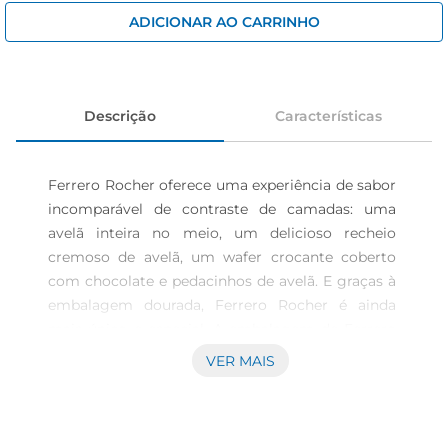
iogurte
ADICIONAR AO CARRINHO
papel higiênico
cerveja
Descrição
Características
Ferrero Rocher oferece uma experiência de sabor 
incomparável de contraste de camadas: uma 
avelã inteira no meio, um delicioso recheio 
cremoso de avelã, um wafer crocante coberto 
com chocolate e pedacinhos de avelã. E graças à 
embalagem dourada, Ferrero Rocher é ainda 
mais único e especial. A embalagem de Ferrero 
Rocher é uma ótima opção para presentear 
VER MAIS
quem você ama em datas especiais. Compartilhe 
os momentos especiais com Ferrero Rocher. 
Imagens meramente ilustrativas