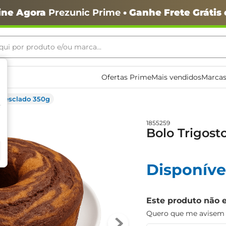
ine Agora
Prezunic Prime
• Ganhe Frete Grátis
ui por produto e/ou marca...
ais buscados
Ofertas Prime
Mais vendidos
Marcas
 Mesclado 350g
1855259
Bolo Trigost
o
Disponíve
Este produto não 
Quero que me avisem q
igiênico