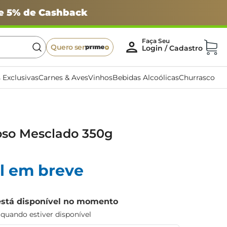
 e 5% de Cashback
Quero ser
 Exclusivas
Carnes & Aves
Vinhos
Bebidas Alcoólicas
Churrasco
oso Mesclado 350g
l em breve
está disponível no momento
uando estiver disponível