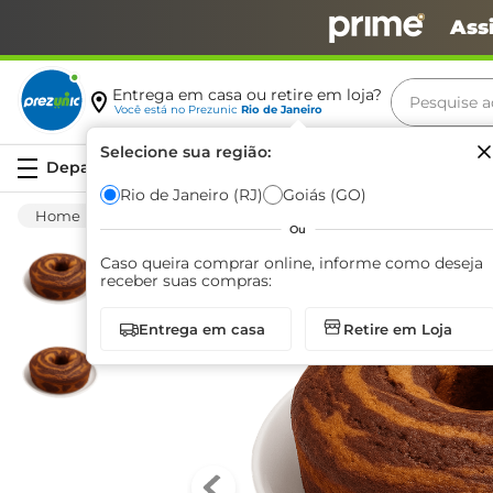
Ass
Pesquise aq
Entrega em casa ou retire em loja?
Você está no
Prezunic
Rio de Janeiro
Termos m
Selecione sua região:
Serviços
carne
Rio de Janeiro (RJ)
Goiás (GO)
Padaria
Bolo
Seco
Bolo Trigostoso
leite
Ou
café
Caso queira comprar online, informe como deseja
receber suas compras:
queijo
Entrega em casa
Retire em Loja
biscoit
azeite
arroz
iogurte
papel h