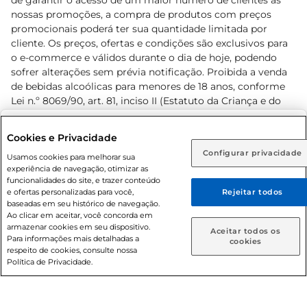
de garantir o acesso de um maior número de clientes as
nossas promoções, a compra de produtos com preços
promocionais poderá ter sua quantidade limitada por
cliente. Os preços, ofertas e condições são exclusivos para
o e-commerce e válidos durante o dia de hoje, podendo
sofrer alterações sem prévia notificação. Proibida a venda
de bebidas alcoólicas para menores de 18 anos, conforme
Lei n.º 8069/90, art. 81, inciso II (Estatuto da Criança e do
Adolescente). Preços e condições exclusivos para o
www.prezunic.com.br
, podendo sofrer alterações sem aviso
Selecione sua região:
Cookies e Privacidade
prévio. O valor mínimo para as compras on-line é de R$
Configurar privacidade
Rio de Janeiro (RJ)
Goiás (GO)
Usamos cookies para melhorar sua
80,00.
experiência de navegação, otimizar as
Ou
funcionalidades do site, e trazer conteúdo
e ofertas personalizadas para você,
Rejeitar todos
Caso queira comprar online, informe como deseja receber
baseadas em seu histórico de navegação.
suas compras:
Ao clicar em aceitar, você concorda em
armazenar cookies em seu dispositivo.
© 2026 Copyright. Todos os direitos
Aceitar todos os
Para informações mais detalhadas a
Entrega em casa
Retire em Loja
cookies
reservados Prezunic.
respeito de cookies, consulte nossa
Política de Privacidade.