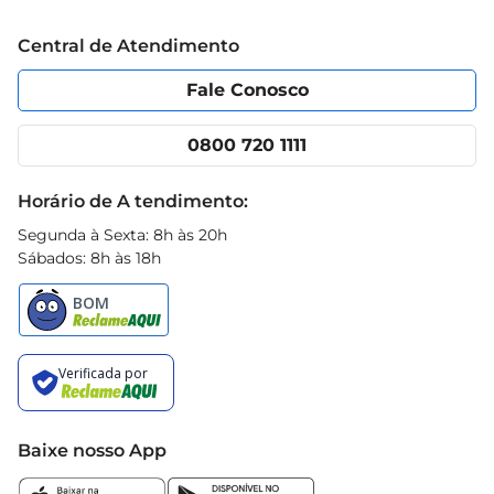
Trabalhe conosco
Blog Prezunic
Central de Atendimento
Política de Privacidade
Código de Ética
Portal do fornecedor
Encartes
Fale Conosco
Nossas lojas
App Prezunic
Cencosud Media
Clube Prezunic
0800 720 1111
Receitas
Black Friday
Horário de A tendimento:
Segunda à Sexta: 8h às 20h
Sábados: 8h às 18h
Baixe nosso App