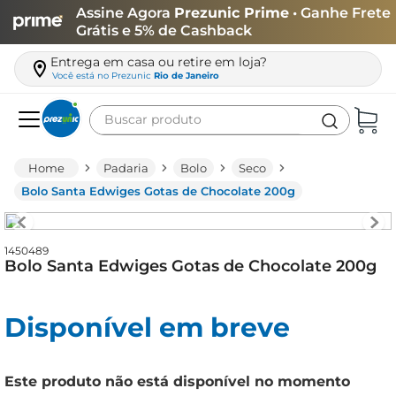
Assine Agora
Prezunic Prime
• Ganhe Frete
Grátis e 5% de Cashback
Entrega em casa ou retire em loja?
Você está no
Prezunic
Rio de Janeiro
Buscar produto
Termos mais buscados
Padaria
Bolo
Seco
carne
Bolo Santa Edwiges Gotas de Chocolate 200g
leite
café
1450489
Bolo Santa Edwiges Gotas de Chocolate 200g
queijo
biscoito
Disponível em breve
azeite
arroz
Este produto não está disponível no momento