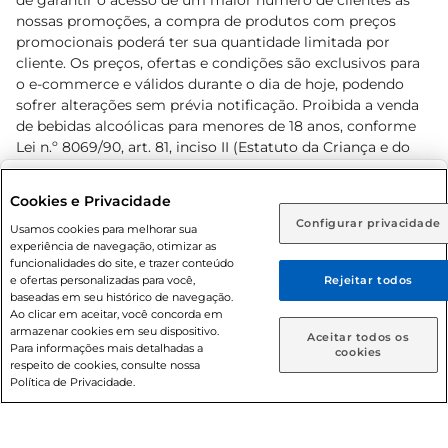
de garantir o acesso de um maior número de clientes as
nossas promoções, a compra de produtos com preços
promocionais poderá ter sua quantidade limitada por
cliente. Os preços, ofertas e condições são exclusivos para
o e-commerce e válidos durante o dia de hoje, podendo
sofrer alterações sem prévia notificação. Proibida a venda
de bebidas alcoólicas para menores de 18 anos, conforme
Lei n.º 8069/90, art. 81, inciso II (Estatuto da Criança e do
Adolescente). Preços e condições exclusivos para o
www.prezunic.com.br
, podendo sofrer alterações sem aviso
Selecione sua região:
Cookies e Privacidade
prévio. O valor mínimo para as compras on-line é de R$
Configurar privacidade
Rio de Janeiro (RJ)
Goiás (GO)
Usamos cookies para melhorar sua
80,00.
experiência de navegação, otimizar as
Ou
funcionalidades do site, e trazer conteúdo
e ofertas personalizadas para você,
Rejeitar todos
Caso queira comprar online, informe como deseja receber
baseadas em seu histórico de navegação.
suas compras:
Ao clicar em aceitar, você concorda em
armazenar cookies em seu dispositivo.
© 2026 Copyright. Todos os direitos
Aceitar todos os
Para informações mais detalhadas a
Entrega em casa
Retire em Loja
cookies
reservados Prezunic.
respeito de cookies, consulte nossa
Política de Privacidade.