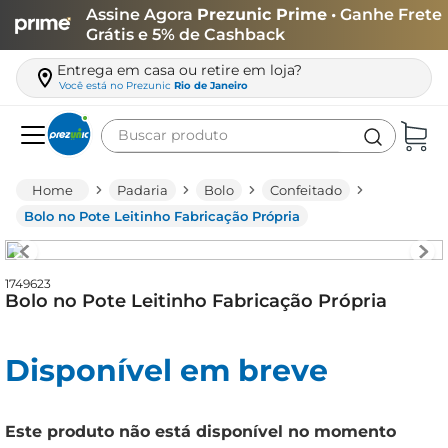
Assine Agora
Prezunic Prime
• Ganhe Frete
Grátis e 5% de Cashback
Entrega em casa ou retire em loja?
Você está no
Prezunic
Rio de Janeiro
Buscar produto
Termos mais buscados
Padaria
Bolo
Confeitado
carne
Bolo no Pote Leitinho Fabricação Própria
leite
café
1749623
Bolo no Pote Leitinho Fabricação Própria
queijo
azeite
Disponível em breve
biscoito
arroz
Este produto não está disponível no momento