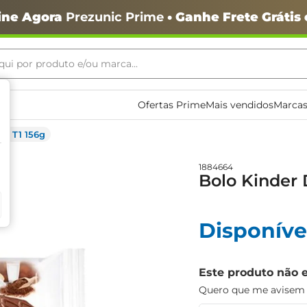
ine Agora
Prezunic Prime
• Ganhe Frete Grátis
ui por produto e/ou marca...
ais buscados
Ofertas Prime
Mais vendidos
Marcas
ce T1 156g
1884664
Bolo Kinder 
Disponíve
o
Este produto não 
Quero que me avisem q