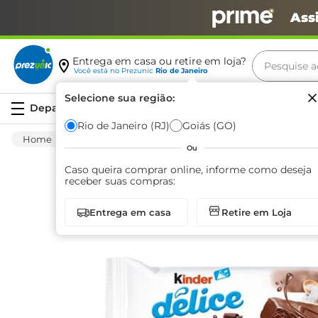
Ass
Pesquise aq
Entrega em casa ou retire em loja?
Você está no
Prezunic
Rio de Janeiro
Termos m
Selecione sua região:
Serviços
carne
Rio de Janeiro (RJ)
Goiás (GO)
Padaria
Bolo
Seco
Bolo Kinder Déli
leite
Ou
café
Caso queira comprar online, informe como deseja
receber suas compras:
queijo
Entrega em casa
Retire em Loja
arroz
azeite
biscoit
cerveja
iogurte