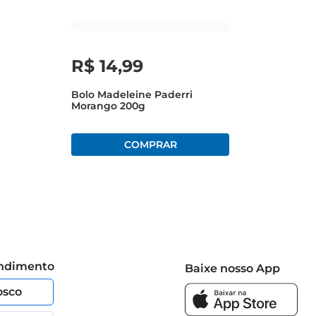
R$
14
,
99
Bolo Madeleine Paderri
Morango 200g
endimento
Baixe nosso App
osco