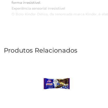
forma irresistível.

Experiência sensorial irresistível

O Bolo Kinder Délice, da renomada marca Kinder, é ela
leveza do bolo e o recheio cremoso proporciona uma expe
ideal para compartilhar com amigos e familiares, ou pa
Praticidade para o dia a dia

Sua embalagem prática e conveniente permite levar o Bol
no trabalho ou em um passeio no parque, você pode des
Produtos Relacionados
oferece, permitindo que você aproveite momentos de pr
Qualidade que faz a diferença

A marca Kinder é sinônimo de qualidade, e o Bolo Kin
consolidou como referência no mercado de confeitaria. A
momento saboroso que poderá ser apreciado por todos.

Sinta a textura e sabor únicos deste bolo que é feito pa
uma verdadeira celebração da boa gastronomia que merec