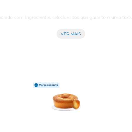
borado com ingredientes selecionados que garantem uma textura
riência sensorial única, que desperta os sentidos e torna cada
ra saborear a sós em um momento de relaxamento especial.

VER MAIS
o Kinder Délice para qualquer lugar, tornandoo uma opção versát
frutar dessa delícia a qualquer hora. Esse bolo se destaca 
azer sem complicações.

der Délice não é exceção. Com um compromisso em oferecer pr
o escolher o Bolo Kinder Délice, você está optando por um pro
ra surpreender e encantar, elevando suas experiências a um novo
e fazer parte do seu cotidiano.