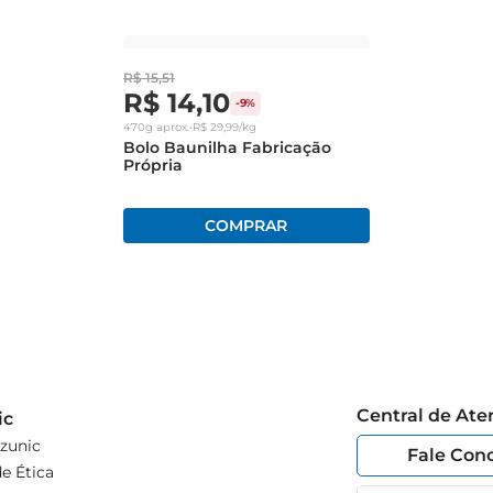
R$
15
,
51
R$
14
,
10
-
9%
470g
aprox.
•
R$
29
,
99
/kg
Bolo Baunilha Fabricação
Própria
Central de At
ic
zunic
Fale Con
e Ética