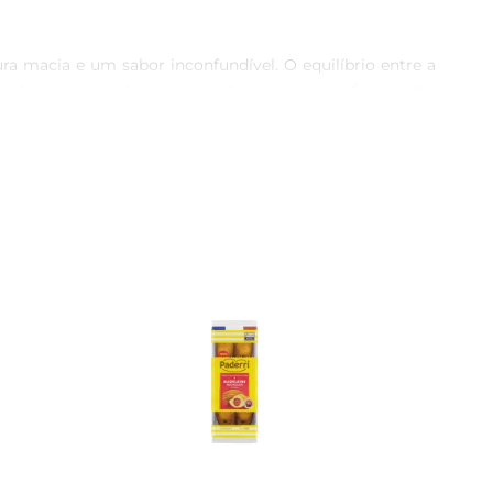
 macia e um sabor inconfundível. O equilíbrio entre a 
 pedaço uma verdadeira experiência gourmet. É a escolha 
il para o seu dia a dia. Seja na mochila para a escola, 
não apenas pelo sabor, mas também pela facilidade que 
odutos que agradam a todos os paladares, a Kinder se 
duto que une tradição, sabor e confiança, garantindo um 
 padrão. O Bolo Kinder Délice é mais do que um lanche, é 