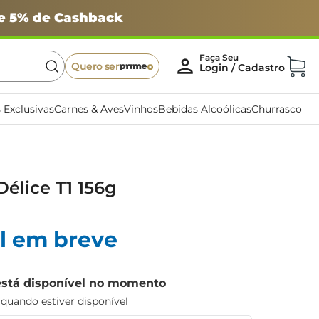
 e 5% de Cashback
Quero ser
 Exclusivas
Carnes & Aves
Vinhos
Bebidas Alcoólicas
Churrasco
Délice T1 156g
l em breve
está disponível no momento
uando estiver disponível